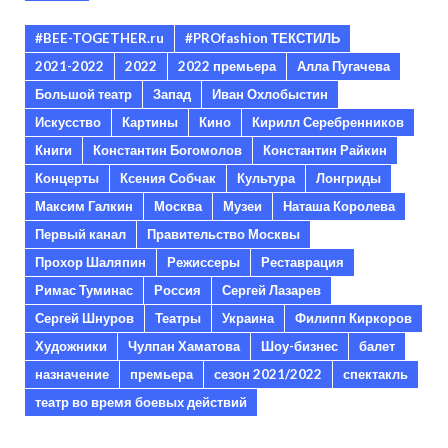
#BEE-TOGETHER.ru
#PROfashion ТЕКСТИЛЬ
2021-2022
2022
2022 премьера
Алла Пугачева
Большой театр
Запад
Иван Охлобыстин
Искусство
Картины
Кино
Кирилл Серебренников
Книги
Константин Богомолов
Константин Райкин
Концерты
Ксения Собчак
Культура
Лонгриды
Максим Галкин
Москва
Музеи
Наташа Королева
Первый канал
Правительство Москвы
Прохор Шаляпин
Режиссеры
Реставрация
Римас Туминас
Россия
Сергей Лазарев
Сергей Шнуров
Театры
Украина
Филипп Киркоров
Художники
Чулпан Хаматова
Шоу-бизнес
балет
назначение
премьера
сезон 2021/2022
спектакль
театр во время боевых действий