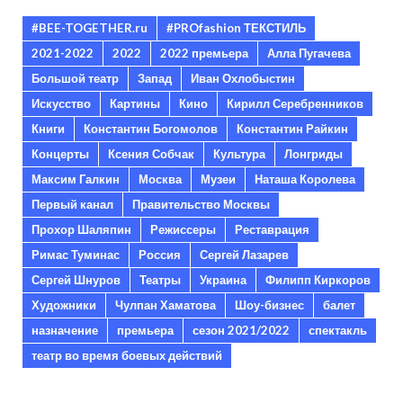
#BEE-TOGETHER.ru
#PROfashion ТЕКСТИЛЬ
2021-2022
2022
2022 премьера
Алла Пугачева
Большой театр
Запад
Иван Охлобыстин
Искусство
Картины
Кино
Кирилл Серебренников
Книги
Константин Богомолов
Константин Райкин
Концерты
Ксения Собчак
Культура
Лонгриды
Максим Галкин
Москва
Музеи
Наташа Королева
Первый канал
Правительство Москвы
Прохор Шаляпин
Режиссеры
Реставрация
Римас Туминас
Россия
Сергей Лазарев
Сергей Шнуров
Театры
Украина
Филипп Киркоров
Художники
Чулпан Хаматова
Шоу-бизнес
балет
назначение
премьера
сезон 2021/2022
спектакль
театр во время боевых действий