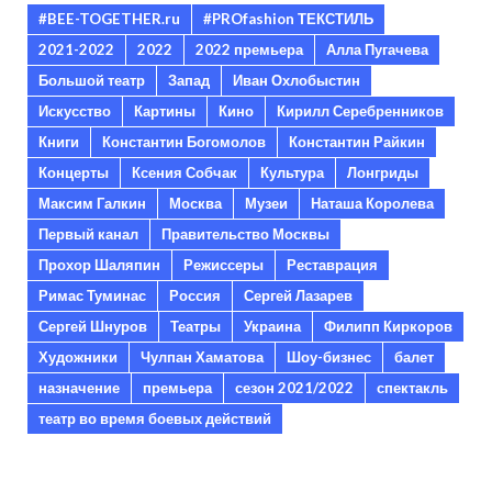
#BEE-TOGETHER.ru
#PROfashion ТЕКСТИЛЬ
2021-2022
2022
2022 премьера
Алла Пугачева
Большой театр
Запад
Иван Охлобыстин
Искусство
Картины
Кино
Кирилл Серебренников
Книги
Константин Богомолов
Константин Райкин
Концерты
Ксения Собчак
Культура
Лонгриды
Максим Галкин
Москва
Музеи
Наташа Королева
Первый канал
Правительство Москвы
Прохор Шаляпин
Режиссеры
Реставрация
Римас Туминас
Россия
Сергей Лазарев
Сергей Шнуров
Театры
Украина
Филипп Киркоров
Художники
Чулпан Хаматова
Шоу-бизнес
балет
назначение
премьера
сезон 2021/2022
спектакль
театр во время боевых действий