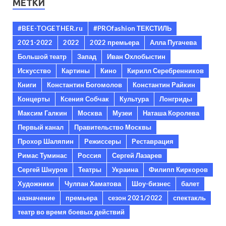
МЕТКИ
#BEE-TOGETHER.ru
#PROfashion ТЕКСТИЛЬ
2021-2022
2022
2022 премьера
Алла Пугачева
Большой театр
Запад
Иван Охлобыстин
Искусство
Картины
Кино
Кирилл Серебренников
Книги
Константин Богомолов
Константин Райкин
Концерты
Ксения Собчак
Культура
Лонгриды
Максим Галкин
Москва
Музеи
Наташа Королева
Первый канал
Правительство Москвы
Прохор Шаляпин
Режиссеры
Реставрация
Римас Туминас
Россия
Сергей Лазарев
Сергей Шнуров
Театры
Украина
Филипп Киркоров
Художники
Чулпан Хаматова
Шоу-бизнес
балет
назначение
премьера
сезон 2021/2022
спектакль
театр во время боевых действий