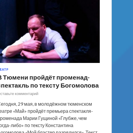
ЕАТР
В Тюмени пройдёт променад-
спектакль по тексту Богомолова
ставьте комментарий
егодня, 29 мая, в молодёжном тюменском
еатре «Май» пройдёт премьера спектакля-
роменада Марии Гущиной «Глубже, чем
огда-либо» по тексту Константина
огомолова «Мой бластер разрядился». Текст