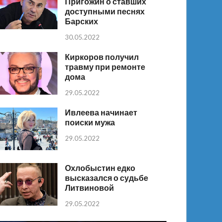
Пригожин о ставших
доступными песнях
Барских
30.05.2022
Киркоров получил
травму при ремонте
дома
29.05.2022
Ивлеева начинает
поиски мужа
29.05.2022
Охлобыстин едко
высказался о судьбе
Литвиновой
29.05.2022