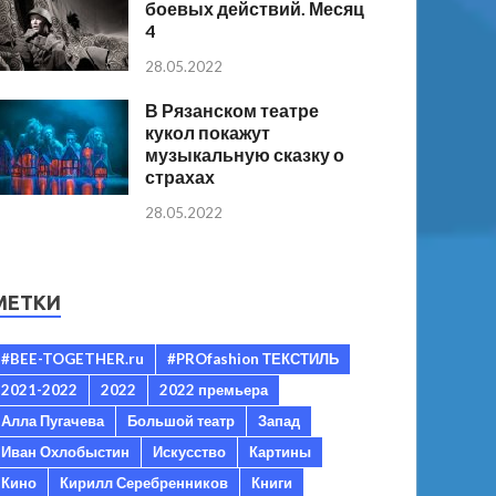
боевых действий. Месяц
4
28.05.2022
В Рязанском театре
кукол покажут
музыкальную сказку о
страхах
28.05.2022
МЕТКИ
#BEE-TOGETHER.ru
#PROfashion ТЕКСТИЛЬ
2021-2022
2022
2022 премьера
Алла Пугачева
Большой театр
Запад
Иван Охлобыстин
Искусство
Картины
Кино
Кирилл Серебренников
Книги