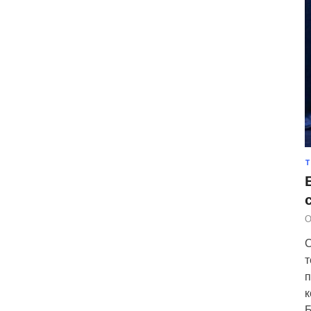
Т
О
С
т
п
к
Б