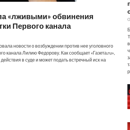
ла «лживыми» обвинения
О
тки Первого канала
Б
T
в
вала новости о возбуждении против нее уголовного
ч
го канала Лилию Федорову. Как сообщает «Газета.ru»,
з
и действия в суде и может подать встречный иск на
т
р