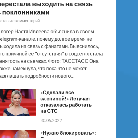
перестала выходить на связь
с поклонниками
ставьте комментарий
логер Настя Ивлеева объяснила в своем
elegram-канале, почему долгое время не
ыходила на связь с фанатами. Выяснилось,
то причиной ее "отсутствия" в соцсетях стала
анятость на съемках. Фото: ТАССТАСС Она
акже намекнула, что пока что не может
азглашать подробности нового…
«Сделали все
за спиной!» Летучая
отказалась работать
на СТС
30.05.2022
«Нужно блокировать»: