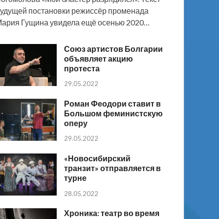
удущей постановки режиссёр променада
ария Гущина увидела ещё осенью 2020…
Союз артистов Болгарии
объявляет акцию
протеста
29.05.2022
Роман Феодори ставит в
Большом феминистскую
оперу
29.05.2022
«Новосибирский
транзит» отправляется в
турне
28.05.2022
Хроника: театр во время