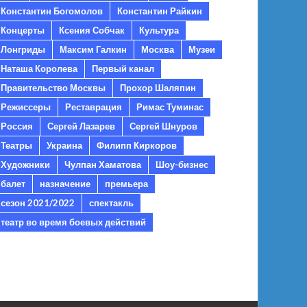
Константин Богомолов
Константин Райкин
Концерты
Ксения Собчак
Культура
Лонгриды
Максим Галкин
Москва
Музеи
Наташа Королева
Первый канал
Правительство Москвы
Прохор Шаляпин
Режиссеры
Реставрация
Римас Туминас
Россия
Сергей Лазарев
Сергей Шнуров
Театры
Украина
Филипп Киркоров
Художники
Чулпан Хаматова
Шоу-бизнес
балет
назначение
премьера
сезон 2021/2022
спектакль
театр во время боевых действий