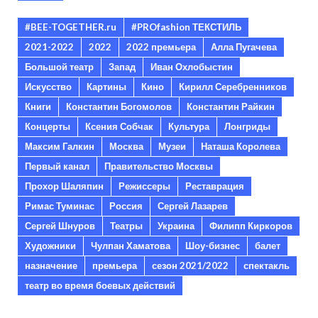
#BEE-TOGETHER.ru
#PROfashion ТЕКСТИЛЬ
2021-2022
2022
2022 премьера
Алла Пугачева
Большой театр
Запад
Иван Охлобыстин
Искусство
Картины
Кино
Кирилл Серебренников
Книги
Константин Богомолов
Константин Райкин
Концерты
Ксения Собчак
Культура
Лонгриды
Максим Галкин
Москва
Музеи
Наташа Королева
Первый канал
Правительство Москвы
Прохор Шаляпин
Режиссеры
Реставрация
Римас Туминас
Россия
Сергей Лазарев
Сергей Шнуров
Театры
Украина
Филипп Киркоров
Художники
Чулпан Хаматова
Шоу-бизнес
балет
назначение
премьера
сезон 2021/2022
спектакль
театр во время боевых действий