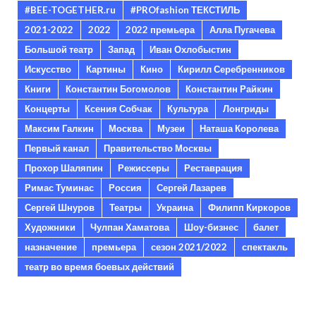
#BEE-TOGETHER.ru
#PROfashion ТЕКСТИЛЬ
2021-2022
2022
2022 премьера
Алла Пугачева
Большой театр
Запад
Иван Охлобыстин
Искусство
Картины
Кино
Кирилл Серебренников
Книги
Константин Богомолов
Константин Райкин
Концерты
Ксения Собчак
Культура
Лонгриды
Максим Галкин
Москва
Музеи
Наташа Королева
Первый канал
Правительство Москвы
Прохор Шаляпин
Режиссеры
Реставрация
Римас Туминас
Россия
Сергей Лазарев
Сергей Шнуров
Театры
Украина
Филипп Киркоров
Художники
Чулпан Хаматова
Шоу-бизнес
балет
назначение
премьера
сезон 2021/2022
спектакль
театр во время боевых действий