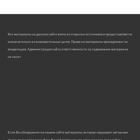
Все материалы на данном сайте взяты из открытых источников и предоставляются
исключительно в ознакомительных целях. Права на материалы принадлежат их
владельцам. Администрация сайта ответственности за содержание материала
не несет.
Если Вы обнаружили на нашем сайте материалы, которые нарушают авторские
права, принадлежащие Вам, Вашей компании или организации, пожалуйста,