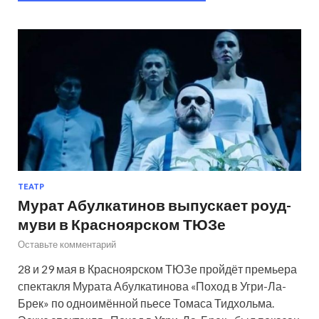
ТЕАТР
Мурат Абулкатинов выпускает роуд-
муви в Красноярском ТЮЗе
Оставьте комментарий
28 и 29 мая в Красноярском ТЮЗе пройдёт премьера
спектакля Мурата Абулкатинова «Поход в Угри-Ла-
Брек» по одноимённой пьесе Томаса Тидхольма.