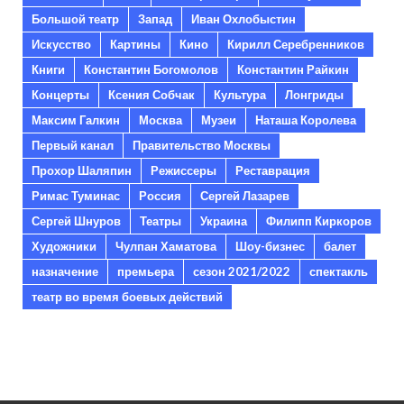
Большой театр
Запад
Иван Охлобыстин
Искусство
Картины
Кино
Кирилл Серебренников
Книги
Константин Богомолов
Константин Райкин
Концерты
Ксения Собчак
Культура
Лонгриды
Максим Галкин
Москва
Музеи
Наташа Королева
Первый канал
Правительство Москвы
Прохор Шаляпин
Режиссеры
Реставрация
Римас Туминас
Россия
Сергей Лазарев
Сергей Шнуров
Театры
Украина
Филипп Киркоров
Художники
Чулпан Хаматова
Шоу-бизнес
балет
назначение
премьера
сезон 2021/2022
спектакль
театр во время боевых действий