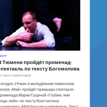
ЕАТР
В Тюмени пройдёт променад-
спектакль по тексту Богомолова
ставьте комментарий
егодня, 29 мая, в молодёжном тюменском
еатре «Май» пройдёт премьера спектакля-
роменада Марии Гущиной «Глубже, чем
огда-либо» по тексту Константина
огомолова «Мой бластер разрядился». Текст