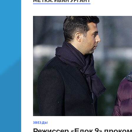
МЕТКА:
ИВАН УРГАНТ
ЗВЕЗДЫ
Режиссер «Елок 9» проко