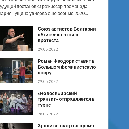
удущей постановки режиссёр променада
ария Гущина увидела ещё осенью 2020…
Союз артистов Болгарии
объявляет акцию
протеста
29.05.2022
Роман Феодори ставит в
Большом феминистскую
оперу
29.05.2022
«Новосибирский
транзит» отправляется в
турне
28.05.2022
Хроника: театр во время