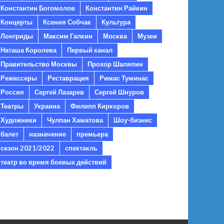
Константин Богомолов
Константин Райкин
Концерты
Ксения Собчак
Культура
Лонгриды
Максим Галкин
Москва
Музеи
Наташа Королева
Первый канал
Правительство Москвы
Прохор Шаляпин
Режиссеры
Реставрация
Римас Туминас
Россия
Сергей Лазарев
Сергей Шнуров
Театры
Украина
Филипп Киркоров
Художники
Чулпан Хаматова
Шоу-бизнес
балет
назначение
премьера
сезон 2021/2022
спектакль
театр во время боевых действий