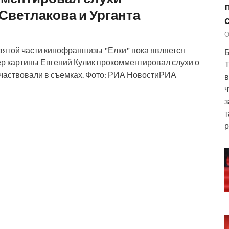
 Светлакова и Урганта
О
вятой части кинофраншизы "Елки" пока является
Б
сер картины Евгений Кулик прокомментировал слухи о
T
 участвовали в съемках. Фото: РИА НовостиРИА
в
ч
з
т
р