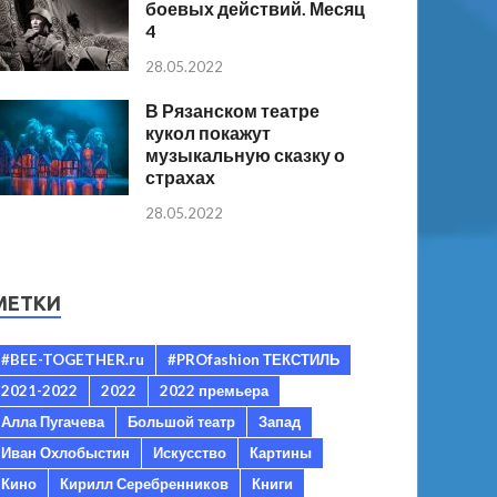
боевых действий. Месяц
4
28.05.2022
В Рязанском театре
кукол покажут
музыкальную сказку о
страхах
28.05.2022
МЕТКИ
#BEE-TOGETHER.ru
#PROfashion ТЕКСТИЛЬ
2021-2022
2022
2022 премьера
Алла Пугачева
Большой театр
Запад
Иван Охлобыстин
Искусство
Картины
Кино
Кирилл Серебренников
Книги