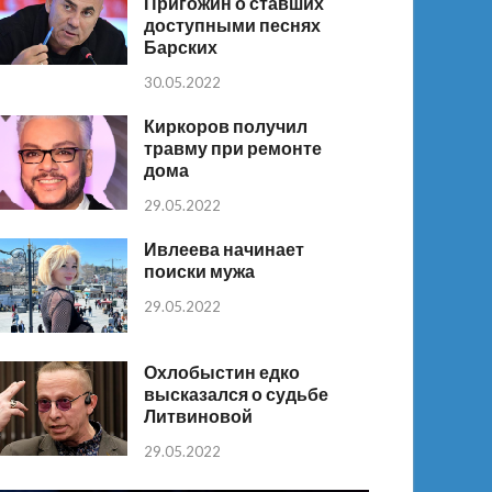
Пригожин о ставших
доступными песнях
Барских
30.05.2022
Киркоров получил
травму при ремонте
дома
29.05.2022
Ивлеева начинает
поиски мужа
29.05.2022
Охлобыстин едко
высказался о судьбе
Литвиновой
29.05.2022