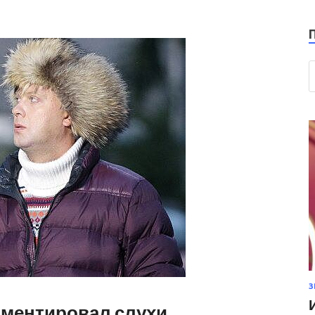
З
мментировал слухи