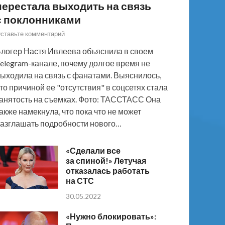
перестала выходить на связь
с поклонниками
ставьте комментарий
логер Настя Ивлеева объяснила в своем
elegram-канале, почему долгое время не
ыходила на связь с фанатами. Выяснилось,
то причиной ее "отсутствия" в соцсетях стала
анятость на съемках. Фото: ТАССТАСС Она
акже намекнула, что пока что не может
азглашать подробности нового…
«Сделали все
за спиной!» Летучая
отказалась работать
на СТС
30.05.2022
«Нужно блокировать»: