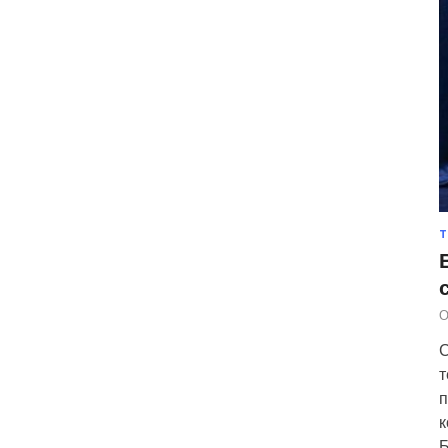
Т
О
С
т
п
к
Б