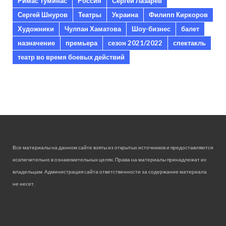
Римас Туминас
Россия
Сергей Лазарев
Сергей Шнуров
Театры
Украина
Филипп Киркоров
Художники
Чулпан Хаматова
Шоу-бизнес
балет
назначение
премьера
сезон 2021/2022
спектакль
театр во время боевых действий
Все материалы на данном сайте взяты из открытых источников и предоставляются
исключительно в ознакомительных целях. Права на материалы принадлежат их
владельцам. Администрация сайта ответственности за содержание материала
не несет.