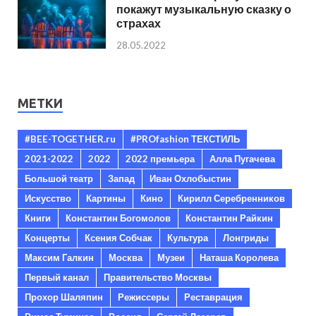
покажут музыкальную сказку о
страхах
28.05.2022
МЕТКИ
#BEE-TOGETHER.ru
#PROfashion ТЕКСТИЛЬ
2021-2022
2022
2022 премьера
Алла Пугачева
Большой театр
Запад
Иван Охлобыстин
Искусство
Картины
Кино
Кирилл Серебренников
Книги
Константин Богомолов
Константин Райкин
Концерты
Ксения Собчак
Культура
Лонгриды
Максим Галкин
Москва
Музеи
Наташа Королева
Первый канал
Правительство Москвы
Прохор Шаляпин
Режиссеры
Реставрация