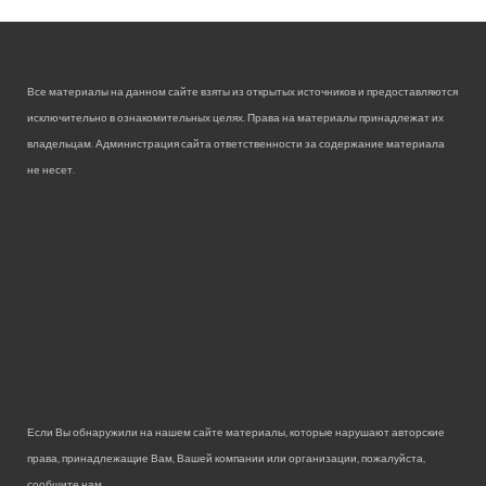
Все материалы на данном сайте взяты из открытых источников и предоставляются
исключительно в ознакомительных целях. Права на материалы принадлежат их
владельцам. Администрация сайта ответственности за содержание материала
не несет.
Если Вы обнаружили на нашем сайте материалы, которые нарушают авторские
права, принадлежащие Вам, Вашей компании или организации, пожалуйста,
сообщите нам.