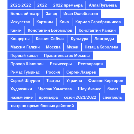
2021-2022
2022
2022 премьера
Алла Пугачева
Большой театр
Запад
Иван Охлобыстин
Искусство
Картины
Кино
Кирилл Серебренников
Книги
Константин Богомолов
Константин Райкин
Концерты
Ксения Собчак
Культура
Лонгриды
Максим Галкин
Москва
Музеи
Наташа Королева
Первый канал
Правительство Москвы
Прохор Шаляпин
Режиссеры
Реставрация
Римас Туминас
Россия
Сергей Лазарев
Сергей Шнуров
Театры
Украина
Филипп Киркоров
Художники
Чулпан Хаматова
Шоу-бизнес
балет
назначение
премьера
сезон 2021/2022
спектакль
театр во время боевых действий