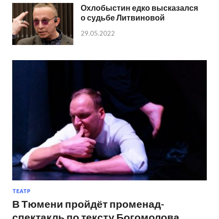
Охлобыстин едко высказался
о судьбе Литвиновой
29.05.2022
ТЕАТР
В Тюмени пройдёт променад-
спектакль по тексту Богомолова