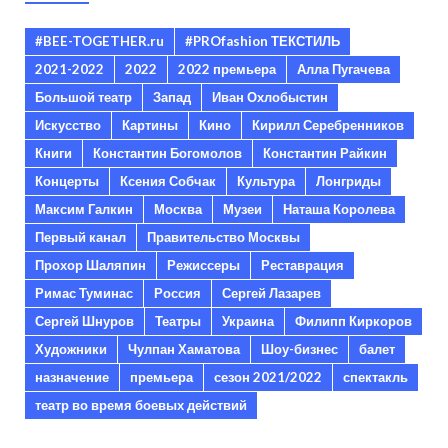
#BEE-TOGETHER.ru
#PROfashion ТЕКСТИЛЬ
2021-2022
2022
2022 премьера
Алла Пугачева
Большой театр
Запад
Иван Охлобыстин
Искусство
Картины
Кино
Кирилл Серебренников
Книги
Константин Богомолов
Константин Райкин
Концерты
Ксения Собчак
Культура
Лонгриды
Максим Галкин
Москва
Музеи
Наташа Королева
Первый канал
Правительство Москвы
Прохор Шаляпин
Режиссеры
Реставрация
Римас Туминас
Россия
Сергей Лазарев
Сергей Шнуров
Театры
Украина
Филипп Киркоров
Художники
Чулпан Хаматова
Шоу-бизнес
балет
назначение
премьера
сезон 2021/2022
спектакль
театр во время боевых действий