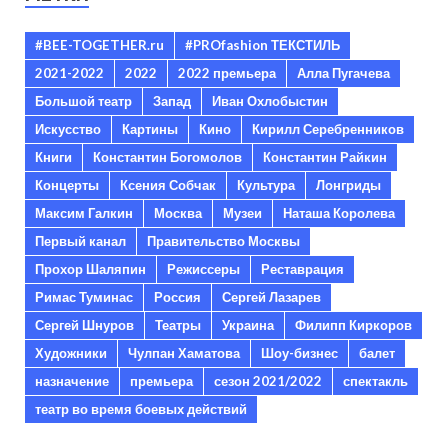
#BEE-TOGETHER.ru
#PROfashion ТЕКСТИЛЬ
2021-2022
2022
2022 премьера
Алла Пугачева
Большой театр
Запад
Иван Охлобыстин
Искусство
Картины
Кино
Кирилл Серебренников
Книги
Константин Богомолов
Константин Райкин
Концерты
Ксения Собчак
Культура
Лонгриды
Максим Галкин
Москва
Музеи
Наташа Королева
Первый канал
Правительство Москвы
Прохор Шаляпин
Режиссеры
Реставрация
Римас Туминас
Россия
Сергей Лазарев
Сергей Шнуров
Театры
Украина
Филипп Киркоров
Художники
Чулпан Хаматова
Шоу-бизнес
балет
назначение
премьера
сезон 2021/2022
спектакль
театр во время боевых действий