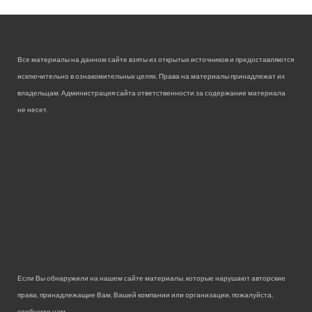
Все материалы на данном сайте взяты из открытых источников и предоставляются
исключительно в ознакомительных целях. Права на материалы принадлежат их
владельцам. Администрация сайта ответственности за содержание материала
не несет.
Если Вы обнаружили на нашем сайте материалы, которые нарушают авторские
права, принадлежащие Вам, Вашей компании или организации, пожалуйста,
сообщите нам.