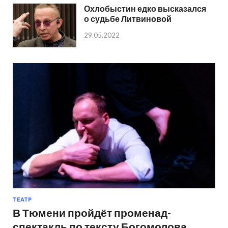
Охлобыстин едко высказался
о судьбе Литвиновой
29.05.2022
ТЕАТР
В Тюмени пройдёт променад-
спектакль по тексту Богомолова