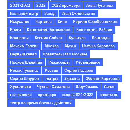
2021-2022
2022
2022 премьера
Алла Пугачева
Большой театр
Запад
Иван Охлобыстин
Искусство
Картины
Кино
Кирилл Серебренников
Книги
Константин Богомолов
Константин Райкин
Концерты
Ксения Собчак
Культура
Лонгриды
Максим Галкин
Москва
Музеи
Наташа Королева
Первый канал
Правительство Москвы
Прохор Шаляпин
Режиссеры
Реставрация
Римас Туминас
Россия
Сергей Лазарев
Сергей Шнуров
Театры
Украина
Филипп Киркоров
Художники
Чулпан Хаматова
Шоу-бизнес
балет
назначение
премьера
сезон 2021/2022
спектакль
театр во время боевых действий