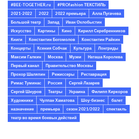
#BEE-TOGETHER.ru
#PROfashion ТЕКСТИЛЬ
2021-2022
2022
2022 премьера
Алла Пугачева
Большой театр
Запад
Иван Охлобыстин
Искусство
Картины
Кино
Кирилл Серебренников
Книги
Константин Богомолов
Константин Райкин
Концерты
Ксения Собчак
Культура
Лонгриды
Максим Галкин
Москва
Музеи
Наташа Королева
Первый канал
Правительство Москвы
Прохор Шаляпин
Режиссеры
Реставрация
Римас Туминас
Россия
Сергей Лазарев
Сергей Шнуров
Театры
Украина
Филипп Киркоров
Художники
Чулпан Хаматова
Шоу-бизнес
балет
назначение
премьера
сезон 2021/2022
спектакль
театр во время боевых действий