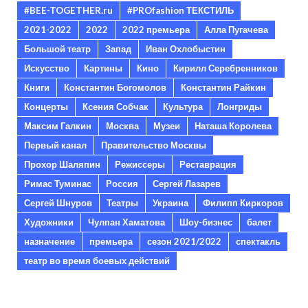
#BEE-TOGETHER.ru
#PROfashion ТЕКСТИЛЬ
2021-2022
2022
2022 премьера
Алла Пугачева
Большой театр
Запад
Иван Охлобыстин
Искусство
Картины
Кино
Кирилл Серебренников
Книги
Константин Богомолов
Константин Райкин
Концерты
Ксения Собчак
Культура
Лонгриды
Максим Галкин
Москва
Музеи
Наташа Королева
Первый канал
Правительство Москвы
Прохор Шаляпин
Режиссеры
Реставрация
Римас Туминас
Россия
Сергей Лазарев
Сергей Шнуров
Театры
Украина
Филипп Киркоров
Художники
Чулпан Хаматова
Шоу-бизнес
балет
назначение
премьера
сезон 2021/2022
спектакль
театр во время боевых действий