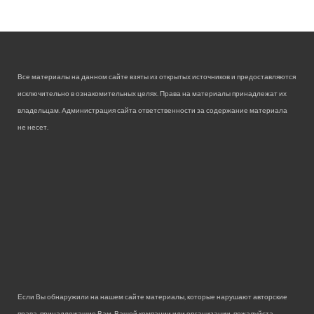
Все материалы на данном сайте взяты из открытых источников и предоставляются
исключительно в ознакомительных целях. Права на материалы принадлежат их
владельцам. Администрация сайта ответственности за содержание материала
не несет.
Если Вы обнаружили на нашем сайте материалы, которые нарушают авторские
права, принадлежащие Вам, Вашей компании или организации, пожалуйста,