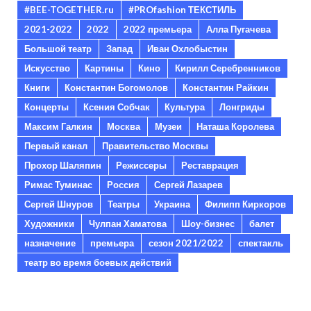
#BEE-TOGETHER.ru
#PROfashion ТЕКСТИЛЬ
2021-2022
2022
2022 премьера
Алла Пугачева
Большой театр
Запад
Иван Охлобыстин
Искусство
Картины
Кино
Кирилл Серебренников
Книги
Константин Богомолов
Константин Райкин
Концерты
Ксения Собчак
Культура
Лонгриды
Максим Галкин
Москва
Музеи
Наташа Королева
Первый канал
Правительство Москвы
Прохор Шаляпин
Режиссеры
Реставрация
Римас Туминас
Россия
Сергей Лазарев
Сергей Шнуров
Театры
Украина
Филипп Киркоров
Художники
Чулпан Хаматова
Шоу-бизнес
балет
назначение
премьера
сезон 2021/2022
спектакль
театр во время боевых действий