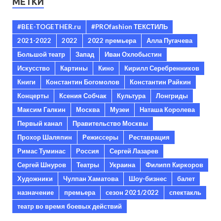
МЕТКИ
#BEE-TOGETHER.ru
#PROfashion ТЕКСТИЛЬ
2021-2022
2022
2022 премьера
Алла Пугачева
Большой театр
Запад
Иван Охлобыстин
Искусство
Картины
Кино
Кирилл Серебренников
Книги
Константин Богомолов
Константин Райкин
Концерты
Ксения Собчак
Культура
Лонгриды
Максим Галкин
Москва
Музеи
Наташа Королева
Первый канал
Правительство Москвы
Прохор Шаляпин
Режиссеры
Реставрация
Римас Туминас
Россия
Сергей Лазарев
Сергей Шнуров
Театры
Украина
Филипп Киркоров
Художники
Чулпан Хаматова
Шоу-бизнес
балет
назначение
премьера
сезон 2021/2022
спектакль
театр во время боевых действий