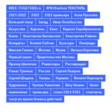
#BEE-TOGETHER.ru
#PROfashion ТЕКСТИЛЬ
2021-2022
2022
2022 премьера
Алла Пугачева
Большой театр
Запад
Иван Охлобыстин
Искусство
Картины
Кино
Кирилл Серебренников
Книги
Константин Богомолов
Константин Райкин
Концерты
Ксения Собчак
Культура
Лонгриды
Максим Галкин
Москва
Музеи
Наташа Королева
Первый канал
Правительство Москвы
Прохор Шаляпин
Режиссеры
Реставрация
Римас Туминас
Россия
Сергей Лазарев
Сергей Шнуров
Театры
Украина
Филипп Киркоров
Художники
Чулпан Хаматова
Шоу-бизнес
балет
назначение
премьера
сезон 2021/2022
спектакль
театр во время боевых действий