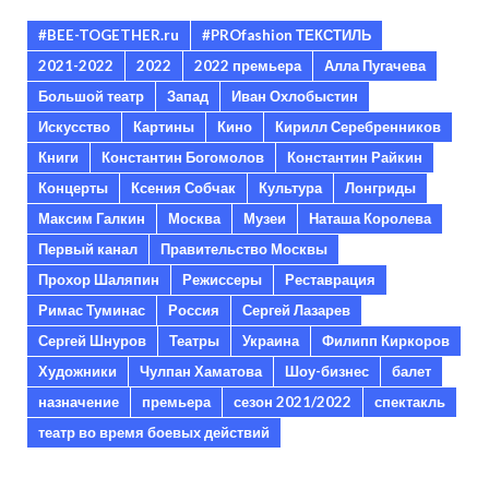
#BEE-TOGETHER.ru
#PROfashion ТЕКСТИЛЬ
2021-2022
2022
2022 премьера
Алла Пугачева
Большой театр
Запад
Иван Охлобыстин
Искусство
Картины
Кино
Кирилл Серебренников
Книги
Константин Богомолов
Константин Райкин
Концерты
Ксения Собчак
Культура
Лонгриды
Максим Галкин
Москва
Музеи
Наташа Королева
Первый канал
Правительство Москвы
Прохор Шаляпин
Режиссеры
Реставрация
Римас Туминас
Россия
Сергей Лазарев
Сергей Шнуров
Театры
Украина
Филипп Киркоров
Художники
Чулпан Хаматова
Шоу-бизнес
балет
назначение
премьера
сезон 2021/2022
спектакль
театр во время боевых действий