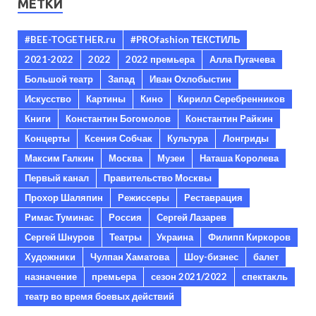
МЕТКИ
#BEE-TOGETHER.ru
#PROfashion ТЕКСТИЛЬ
2021-2022
2022
2022 премьера
Алла Пугачева
Большой театр
Запад
Иван Охлобыстин
Искусство
Картины
Кино
Кирилл Серебренников
Книги
Константин Богомолов
Константин Райкин
Концерты
Ксения Собчак
Культура
Лонгриды
Максим Галкин
Москва
Музеи
Наташа Королева
Первый канал
Правительство Москвы
Прохор Шаляпин
Режиссеры
Реставрация
Римас Туминас
Россия
Сергей Лазарев
Сергей Шнуров
Театры
Украина
Филипп Киркоров
Художники
Чулпан Хаматова
Шоу-бизнес
балет
назначение
премьера
сезон 2021/2022
спектакль
театр во время боевых действий