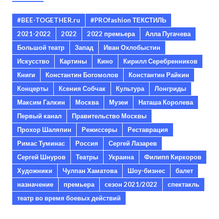
#BEE-TOGETHER.ru
#PROfashion ТЕКСТИЛЬ
2021-2022
2022
2022 премьера
Алла Пугачева
Большой театр
Запад
Иван Охлобыстин
Искусство
Картины
Кино
Кирилл Серебренников
Книги
Константин Богомолов
Константин Райкин
Концерты
Ксения Собчак
Культура
Лонгриды
Максим Галкин
Москва
Музеи
Наташа Королева
Первый канал
Правительство Москвы
Прохор Шаляпин
Режиссеры
Реставрация
Римас Туминас
Россия
Сергей Лазарев
Сергей Шнуров
Театры
Украина
Филипп Киркоров
Художники
Чулпан Хаматова
Шоу-бизнес
балет
назначение
премьера
сезон 2021/2022
спектакль
театр во время боевых действий