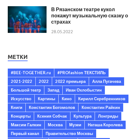
В Рязанском театре кукол
покажут музыкальную сказку о
страхах
28.05.2022
МЕТКИ
#BEE-TOGETHER.ru
#PROfashion ТЕКСТИЛЬ
2021-2022
2022
2022 премьера
Алла Пугачева
Большой театр
Запад
Иван Охлобыстин
Искусство
Картины
Кино
Кирилл Серебренников
Книги
Константин Богомолов
Константин Райкин
Концерты
Ксения Собчак
Культура
Лонгриды
Максим Галкин
Москва
Музеи
Наташа Королева
Первый канал
Правительство Москвы