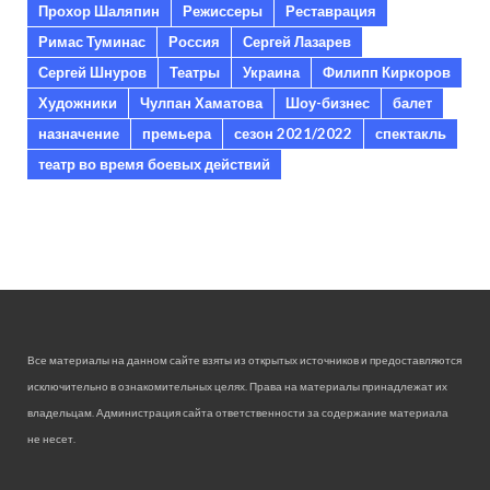
Прохор Шаляпин
Режиссеры
Реставрация
Римас Туминас
Россия
Сергей Лазарев
Сергей Шнуров
Театры
Украина
Филипп Киркоров
Художники
Чулпан Хаматова
Шоу-бизнес
балет
назначение
премьера
сезон 2021/2022
спектакль
театр во время боевых действий
Все материалы на данном сайте взяты из открытых источников и предоставляются
исключительно в ознакомительных целях. Права на материалы принадлежат их
владельцам. Администрация сайта ответственности за содержание материала
не несет.