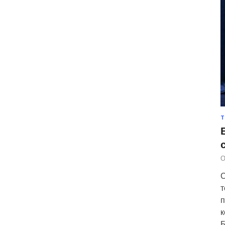
Т
О
С
т
п
к
Б