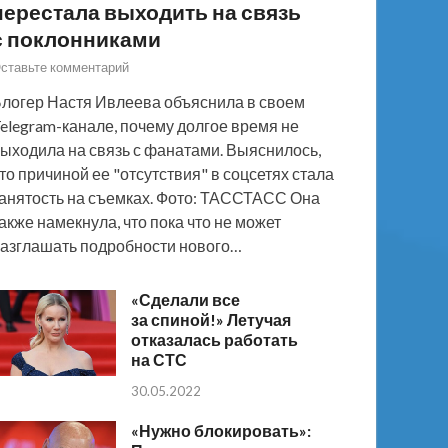
перестала выходить на связь
с поклонниками
ставьте комментарий
логер Настя Ивлеева объяснила в своем
elegram-канале, почему долгое время не
ыходила на связь с фанатами. Выяснилось,
то причиной ее "отсутствия" в соцсетях стала
анятость на съемках. Фото: ТАССТАСС Она
акже намекнула, что пока что не может
азглашать подробности нового…
«Сделали все
за спиной!» Летучая
отказалась работать
на СТС
30.05.2022
«Нужно блокировать»: