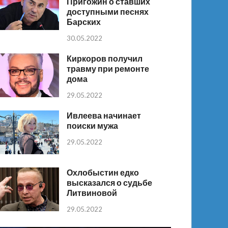
Пригожин о ставших
доступными песнях
Барских
30.05.2022
Киркоров получил
травму при ремонте
дома
29.05.2022
Ивлеева начинает
поиски мужа
29.05.2022
Охлобыстин едко
высказался о судьбе
Литвиновой
29.05.2022