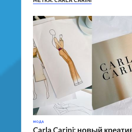
МЕТКА:
CARLA CARINI
МОДА
Carla Carini: новый креа