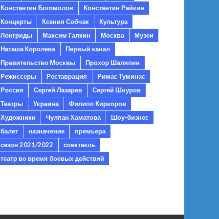
Константин Богомолов
Константин Райкин
Концерты
Ксения Собчак
Культура
Лонгриды
Максим Галкин
Москва
Музеи
Наташа Королева
Первый канал
Правительство Москвы
Прохор Шаляпин
Режиссеры
Реставрация
Римас Туминас
Россия
Сергей Лазарев
Сергей Шнуров
Театры
Украина
Филипп Киркоров
Художники
Чулпан Хаматова
Шоу-бизнес
балет
назначение
премьера
сезон 2021/2022
спектакль
театр во время боевых действий