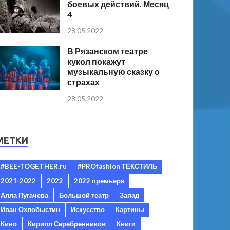
боевых действий. Месяц
4
28.05.2022
В Рязанском театре
кукол покажут
музыкальную сказку о
страхах
28.05.2022
МЕТКИ
#BEE-TOGETHER.ru
#PROfashion ТЕКСТИЛЬ
2021-2022
2022
2022 премьера
Алла Пугачева
Большой театр
Запад
Иван Охлобыстин
Искусство
Картины
Кино
Кирилл Серебренников
Книги