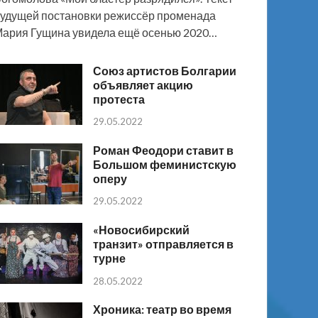
удущей постановки режиссёр променада
ария Гущина увидела ещё осенью 2020…
Союз артистов Болгарии
объявляет акцию
протеста
29.05.2022
Роман Феодори ставит в
Большом феминистскую
оперу
29.05.2022
«Новосибирский
транзит» отправляется в
турне
28.05.2022
Хроника: театр во время