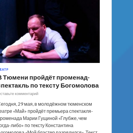
ЕАТР
В Тюмени пройдёт променад-
спектакль по тексту Богомолова
ставьте комментарий
егодня, 29 мая, в молодёжном тюменском
еатре «Май» пройдёт премьера спектакля-
роменада Марии Гущиной «Глубже, чем
огда-либо» по тексту Константина
огомолова «Мой бластер разрядился». Текст