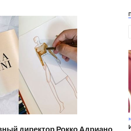
З
тивный директор Рокко Адриано