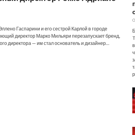
О
 Эллено Гаспарини и его сестрой Карлой в городе
Б
яющий директор Марко Мильяри перезапускает бренд,
T
ого директора — им стал основатель и дизайнер…
в
ч
з
т
р