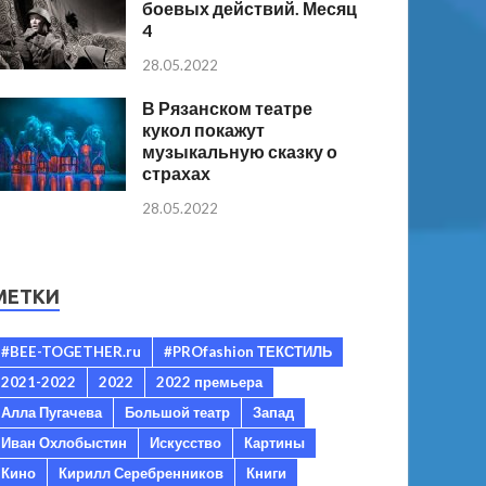
боевых действий. Месяц
4
28.05.2022
В Рязанском театре
кукол покажут
музыкальную сказку о
страхах
28.05.2022
МЕТКИ
#BEE-TOGETHER.ru
#PROfashion ТЕКСТИЛЬ
2021-2022
2022
2022 премьера
Алла Пугачева
Большой театр
Запад
Иван Охлобыстин
Искусство
Картины
Кино
Кирилл Серебренников
Книги