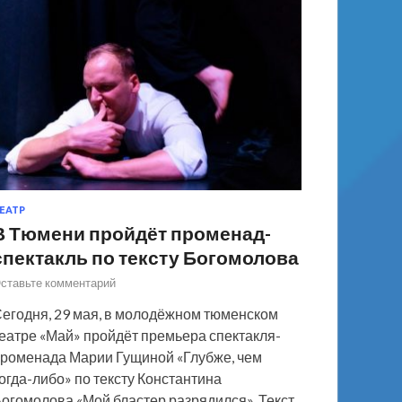
ЕАТР
В Тюмени пройдёт променад-
спектакль по тексту Богомолова
ставьте комментарий
егодня, 29 мая, в молодёжном тюменском
еатре «Май» пройдёт премьера спектакля-
роменада Марии Гущиной «Глубже, чем
огда-либо» по тексту Константина
огомолова «Мой бластер разрядился». Текст