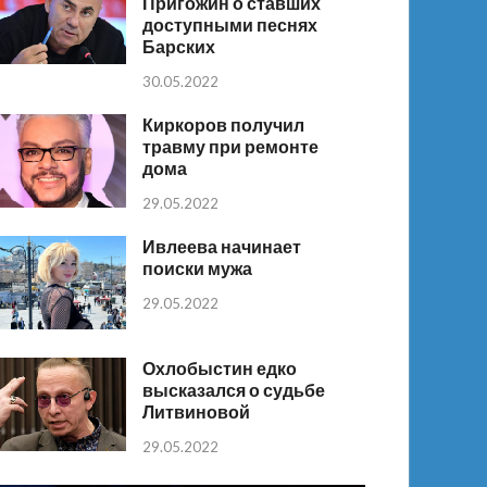
Пригожин о ставших
доступными песнях
Барских
30.05.2022
Киркоров получил
травму при ремонте
дома
29.05.2022
Ивлеева начинает
поиски мужа
29.05.2022
Охлобыстин едко
высказался о судьбе
Литвиновой
29.05.2022