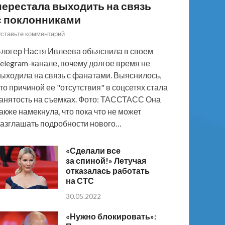
перестала выходить на связь
с поклонниками
ставьте комментарий
логер Настя Ивлеева объяснила в своем
elegram-канале, почему долгое время не
ыходила на связь с фанатами. Выяснилось,
то причиной ее "отсутствия" в соцсетях стала
анятость на съемках. Фото: ТАССТАСС Она
акже намекнула, что пока что не может
азглашать подробности нового…
«Сделали все
за спиной!» Летучая
отказалась работать
на СТС
30.05.2022
«Нужно блокировать»: