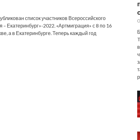
убликован список участников Всероссийского
О
– Екатеринбург»-2022. «Артмиграция» с 8 по 16
Б
ве, а в Екатеринбурге. Теперь каждый год
T
в
ч
з
т
р