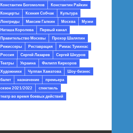
Константин Богомолов
Константин Райкин
Концерты
Ксения Собчак
Культура
Лонгриды
Максим Галкин
Москва
Музеи
Наташа Королева
Первый канал
Правительство Москвы
Прохор Шаляпин
Режиссеры
Реставрация
Римас Туминас
Россия
Сергей Лазарев
Сергей Шнуров
Театры
Украина
Филипп Киркоров
Художники
Чулпан Хаматова
Шоу-бизнес
балет
назначение
премьера
сезон 2021/2022
спектакль
театр во время боевых действий