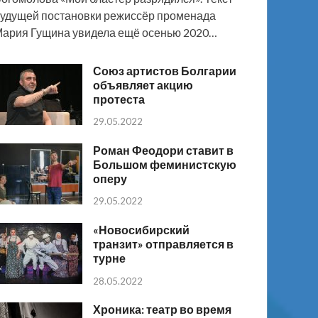
удущей постановки режиссёр променада
ария Гущина увидела ещё осенью 2020…
Союз артистов Болгарии
объявляет акцию
протеста
29.05.2022
Роман Феодори ставит в
Большом феминистскую
оперу
29.05.2022
«Новосибирский
транзит» отправляется в
турне
28.05.2022
Хроника: театр во время