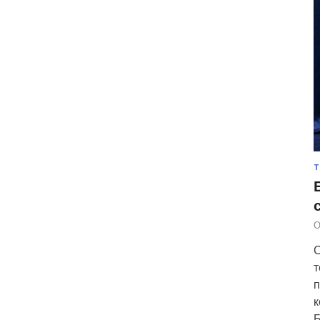
Т
О
С
т
п
к
Б