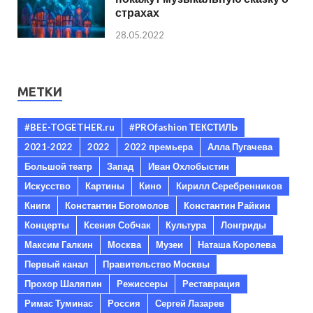
страхах
28.05.2022
МЕТКИ
#BEE-TOGETHER.ru
#PROfashion ТЕКСТИЛЬ
2021-2022
2022
2022 премьера
Алла Пугачева
Большой театр
Запад
Иван Охлобыстин
Искусство
Картины
Кино
Кирилл Серебренников
Книги
Константин Богомолов
Константин Райкин
Концерты
Ксения Собчак
Культура
Лонгриды
Максим Галкин
Москва
Музеи
Наташа Королева
Первый канал
Правительство Москвы
Прохор Шаляпин
Режиссеры
Реставрация
Римас Туминас
Россия
Сергей Лазарев