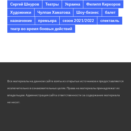
Сергей Шнуров
Театры
Украина
Филипп Киркоров
Художники
Чулпан Хаматова
Шоу-бизнес
балет
назначение
премьера
сезон 2021/2022
спектакль
театр во время боевых действий
Все материалы на данном сайте взяты из открытых источников и предоставляются
исключительно в ознакомительных целях. Права на материалы принадлежат их
владельцам. Администрация сайта ответственности за содержание материала
не несет.