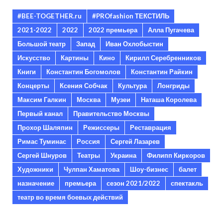
#BEE-TOGETHER.ru
#PROfashion ТЕКСТИЛЬ
2021-2022
2022
2022 премьера
Алла Пугачева
Большой театр
Запад
Иван Охлобыстин
Искусство
Картины
Кино
Кирилл Серебренников
Книги
Константин Богомолов
Константин Райкин
Концерты
Ксения Собчак
Культура
Лонгриды
Максим Галкин
Москва
Музеи
Наташа Королева
Первый канал
Правительство Москвы
Прохор Шаляпин
Режиссеры
Реставрация
Римас Туминас
Россия
Сергей Лазарев
Сергей Шнуров
Театры
Украина
Филипп Киркоров
Художники
Чулпан Хаматова
Шоу-бизнес
балет
назначение
премьера
сезон 2021/2022
спектакль
театр во время боевых действий