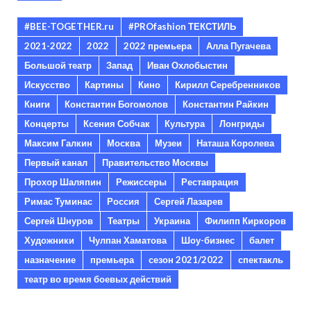
#BEE-TOGETHER.ru
#PROfashion ТЕКСТИЛЬ
2021-2022
2022
2022 премьера
Алла Пугачева
Большой театр
Запад
Иван Охлобыстин
Искусство
Картины
Кино
Кирилл Серебренников
Книги
Константин Богомолов
Константин Райкин
Концерты
Ксения Собчак
Культура
Лонгриды
Максим Галкин
Москва
Музеи
Наташа Королева
Первый канал
Правительство Москвы
Прохор Шаляпин
Режиссеры
Реставрация
Римас Туминас
Россия
Сергей Лазарев
Сергей Шнуров
Театры
Украина
Филипп Киркоров
Художники
Чулпан Хаматова
Шоу-бизнес
балет
назначение
премьера
сезон 2021/2022
спектакль
театр во время боевых действий