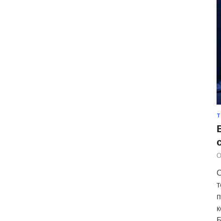
Т
О
С
т
п
к
Б