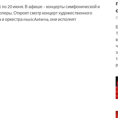
1 по 20 июня. В афише – концерты симфонической и
перы. Откроет смотр концерт художественного
О
и оркестра musicAeterna, они исполнят
Б
T
в
ч
з
т
р