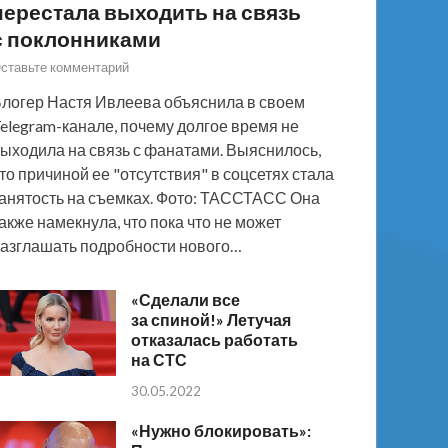
перестала выходить на связь
с поклонниками
ставьте комментарий
логер Настя Ивлеева объяснила в своем
elegram-канале, почему долгое время не
ыходила на связь с фанатами. Выяснилось,
то причиной ее "отсутствия" в соцсетях стала
анятость на съемках. Фото: ТАССТАСС Она
акже намекнула, что пока что не может
азглашать подробности нового…
«Сделали все
за спиной!» Летучая
отказалась работать
на СТС
30.05.2022
«Нужно блокировать»: