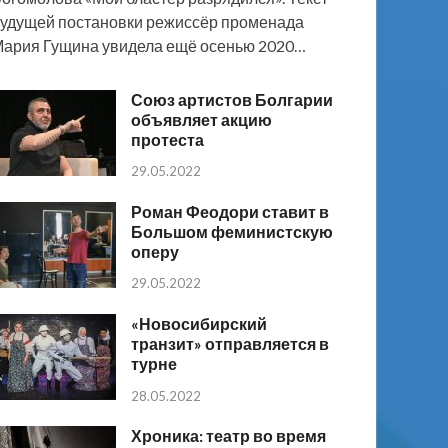
удущей постановки режиссёр променада
ария Гущина увидела ещё осенью 2020…
Союз артистов Болгарии
объявляет акцию
протеста
29.05.2022
Роман Феодори ставит в
Большом феминистскую
оперу
29.05.2022
«Новосибирский
транзит» отправляется в
турне
28.05.2022
Хроника: театр во время