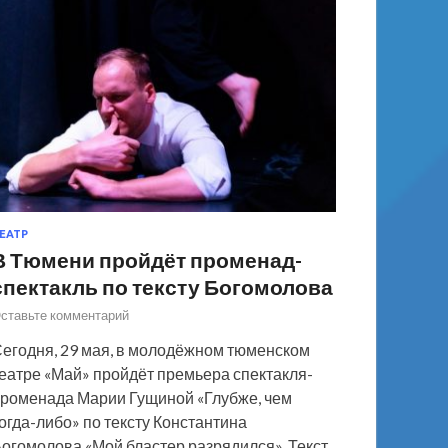
ЕАТР
В Тюмени пройдёт променад-
спектакль по тексту Богомолова
ставьте комментарий
егодня, 29 мая, в молодёжном тюменском
еатре «Май» пройдёт премьера спектакля-
роменада Марии Гущиной «Глубже, чем
огда-либо» по тексту Константина
огомолова «Мой бластер разрядился». Текст