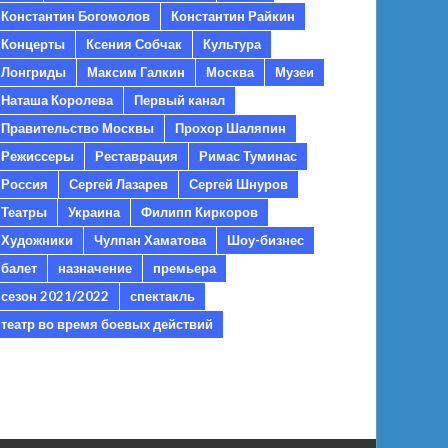
Константин Богомолов
Константин Райкин
Концерты
Ксения Собчак
Культура
Лонгриды
Максим Галкин
Москва
Музеи
Наташа Королева
Первый канал
Правительство Москвы
Прохор Шаляпин
Режиссеры
Реставрация
Римас Туминас
Россия
Сергей Лазарев
Сергей Шнуров
Театры
Украина
Филипп Киркоров
Художники
Чулпан Хаматова
Шоу-бизнес
балет
назначение
премьера
сезон 2021/2022
спектакль
театр во время боевых действий