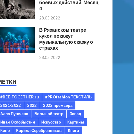
боевых действий. Месяц
4
28.05.2022
В Рязанском театре
кукол покажут
музыкальную сказку о
страхах
28.05.2022
МЕТКИ
#BEE-TOGETHER.ru
#PROfashion ТЕКСТИЛЬ
2021-2022
2022
2022 премьера
Алла Пугачева
Большой театр
Запад
Иван Охлобыстин
Искусство
Картины
Кино
Кирилл Серебренников
Книги