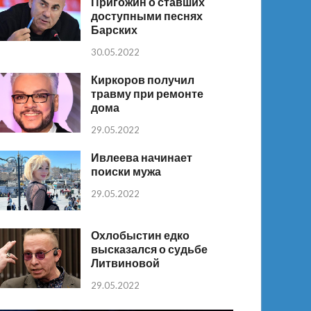
Пригожин о ставших
доступными песнях
Барских
30.05.2022
Киркоров получил
травму при ремонте
дома
29.05.2022
Ивлеева начинает
поиски мужа
29.05.2022
Охлобыстин едко
высказался о судьбе
Литвиновой
29.05.2022