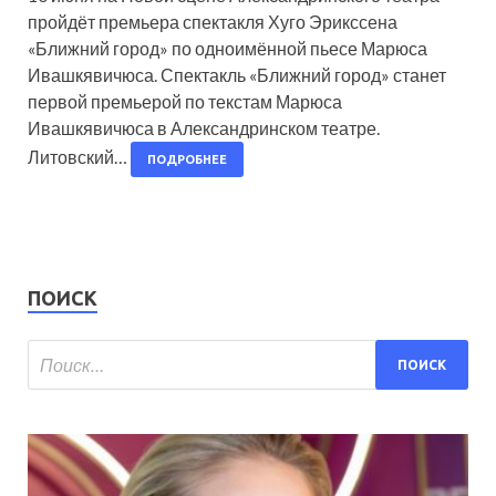
пройдёт премьера спектакля Хуго Эрикссена
«Ближний город» по одноимённой пьесе Марюса
Ивашкявичюса. Спектакль «Ближний город» станет
первой премьерой по текстам Марюса
Ивашкявичюса в Александринском театре.
Литовский…
ПОДРОБНЕЕ
ПОИСК