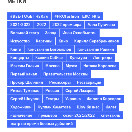
МЕТКИ
#BEE-TOGETHER.ru
#PROfashion ТЕКСТИЛЬ
2021-2022
2022
2022 премьера
Алла Пугачева
Большой театр
Запад
Иван Охлобыстин
Искусство
Картины
Кино
Кирилл Серебренников
Книги
Константин Богомолов
Константин Райкин
Концерты
Ксения Собчак
Культура
Лонгриды
Максим Галкин
Москва
Музеи
Наташа Королева
Первый канал
Правительство Москвы
Прохор Шаляпин
Режиссеры
Реставрация
Римас Туминас
Россия
Сергей Лазарев
Сергей Шнуров
Театры
Украина
Филипп Киркоров
Художники
Чулпан Хаматова
Шоу-бизнес
балет
назначение
премьера
сезон 2021/2022
спектакль
театр во время боевых действий