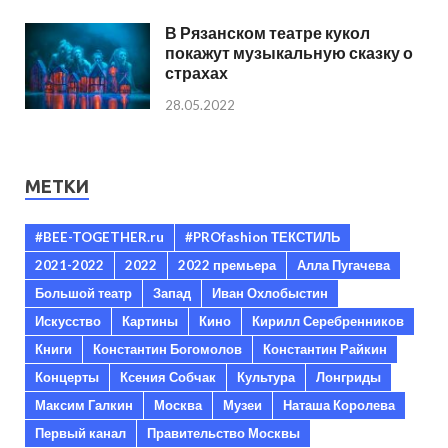
В Рязанском театре кукол
покажут музыкальную сказку о
страхах
28.05.2022
МЕТКИ
#BEE-TOGETHER.ru
#PROfashion ТЕКСТИЛЬ
2021-2022
2022
2022 премьера
Алла Пугачева
Большой театр
Запад
Иван Охлобыстин
Искусство
Картины
Кино
Кирилл Серебренников
Книги
Константин Богомолов
Константин Райкин
Концерты
Ксения Собчак
Культура
Лонгриды
Максим Галкин
Москва
Музеи
Наташа Королева
Первый канал
Правительство Москвы