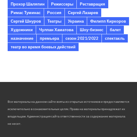
Прохор Шаляпин
Режиссеры
Реставрация
Римас Туминас
Россия
Сергей Лазарев
Сергей Шнуров
Театры
Украина
Филипп Киркоров
Художники
Чулпан Хаматова
Шоу-бизнес
балет
назначение
премьера
сезон 2021/2022
спектакль
театр во время боевых действий
Все материалы на данном сайте взяты из открытых источников и предоставляются
исключительно в ознакомительных целях. Права на материалы принадлежат их
владельцам. Администрация сайта ответственности за содержание материала
не несет.