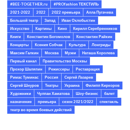
#BEE-TOGETHER.ru
#PROfashion ТЕКСТИЛЬ
2021-2022
2022
2022 премьера
Алла Пугачева
Большой театр
Запад
Иван Охлобыстин
Искусство
Картины
Кино
Кирилл Серебренников
Книги
Константин Богомолов
Константин Райкин
Концерты
Ксения Собчак
Культура
Лонгриды
Максим Галкин
Москва
Музеи
Наташа Королева
Первый канал
Правительство Москвы
Прохор Шаляпин
Режиссеры
Реставрация
Римас Туминас
Россия
Сергей Лазарев
Сергей Шнуров
Театры
Украина
Филипп Киркоров
Художники
Чулпан Хаматова
Шоу-бизнес
балет
назначение
премьера
сезон 2021/2022
спектакль
театр во время боевых действий