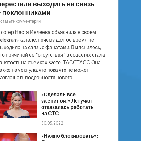
перестала выходить на связь
с поклонниками
ставьте комментарий
логер Настя Ивлеева объяснила в своем
elegram-канале, почему долгое время не
ыходила на связь с фанатами. Выяснилось,
то причиной ее "отсутствия" в соцсетях стала
анятость на съемках. Фото: ТАССТАСС Она
акже намекнула, что пока что не может
азглашать подробности нового…
«Сделали все
за спиной!» Летучая
отказалась работать
на СТС
30.05.2022
«Нужно блокировать»: