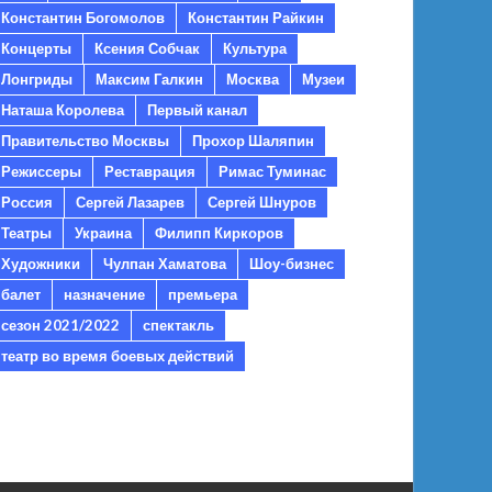
Константин Богомолов
Константин Райкин
Концерты
Ксения Собчак
Культура
Лонгриды
Максим Галкин
Москва
Музеи
Наташа Королева
Первый канал
Правительство Москвы
Прохор Шаляпин
Режиссеры
Реставрация
Римас Туминас
Россия
Сергей Лазарев
Сергей Шнуров
Театры
Украина
Филипп Киркоров
Художники
Чулпан Хаматова
Шоу-бизнес
балет
назначение
премьера
сезон 2021/2022
спектакль
театр во время боевых действий