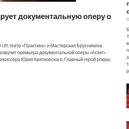
рует документальную оперу о
О
Б
T
в
UP, театр «Практика» и Мастерская Брусникина
ч
розвучит премьера документальной оперы «Аскет»
з
ежиссёра Юрия Квятковского. Главный герой оперы
т
р