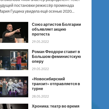
удущей постановки режиссёр променада
ария Гущина увидела ещё осенью 2020…
Союз артистов Болгарии
объявляет акцию
протеста
29.05.2022
Роман Феодори ставит в
Большом феминистскую
оперу
29.05.2022
«Новосибирский
транзит» отправляется в
турне
28.05.2022
Хроника: театр во время