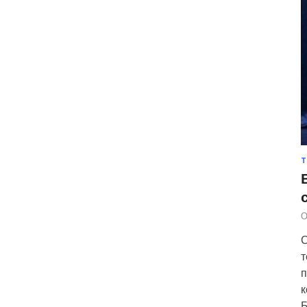
Т
О
С
т
п
к
Б