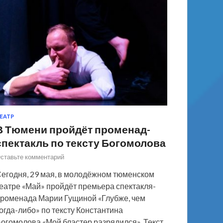
ЕАТР
В Тюмени пройдёт променад-
спектакль по тексту Богомолова
ставьте комментарий
егодня, 29 мая, в молодёжном тюменском
еатре «Май» пройдёт премьера спектакля-
роменада Марии Гущиной «Глубже, чем
огда-либо» по тексту Константина
огомолова «Мой бластер разрядился». Текст