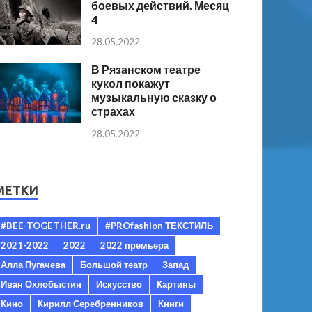
боевых действий. Месяц
4
28.05.2022
В Рязанском театре
кукол покажут
музыкальную сказку о
страхах
28.05.2022
МЕТКИ
#BEE-TOGETHER.ru
#PROfashion ТЕКСТИЛЬ
2021-2022
2022
2022 премьера
Алла Пугачева
Большой театр
Запад
Иван Охлобыстин
Искусство
Картины
Кино
Кирилл Серебренников
Книги