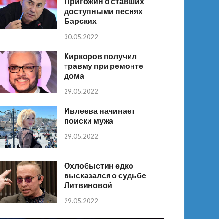
Пригожин о ставших
доступными песнях
Барских
30.05.2022
Киркоров получил
травму при ремонте
дома
29.05.2022
Ивлеева начинает
поиски мужа
29.05.2022
Охлобыстин едко
высказался о судьбе
Литвиновой
29.05.2022