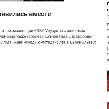
оявилась вместе
О
Б
ертной резиденции ABBA Voyage на специально
T
пийском парке королевы Елизаветы в Стратфорде.
в
72 года), Анни-Фрид Люнгстад (76 лет) и Бьорн Ульвеус
ч
з
т
р