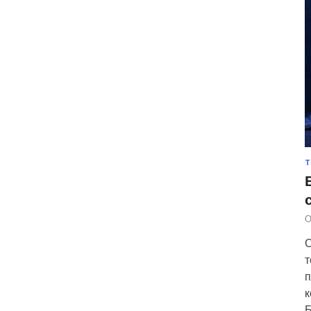
Т
О
С
т
п
к
Б