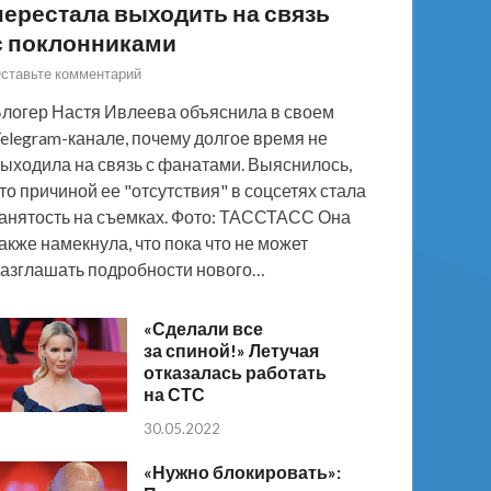
перестала выходить на связь
с поклонниками
ставьте комментарий
логер Настя Ивлеева объяснила в своем
elegram-канале, почему долгое время не
ыходила на связь с фанатами. Выяснилось,
то причиной ее "отсутствия" в соцсетях стала
анятость на съемках. Фото: ТАССТАСС Она
акже намекнула, что пока что не может
азглашать подробности нового…
«Сделали все
за спиной!» Летучая
отказалась работать
на СТС
30.05.2022
«Нужно блокировать»: