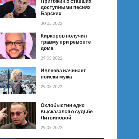
Пригожин о ставших
доступными песнях
Барских
30.05.2022
Киркоров получил
травму при ремонте
дома
29.05.2022
Ивлеева начинает
поиски мужа
29.05.2022
Охлобыстин едко
высказался о судьбе
Литвиновой
29.05.2022