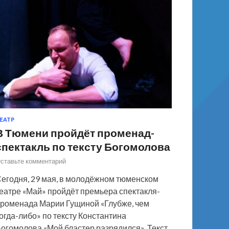
ЕАТР
В Тюмени пройдёт променад-
спектакль по тексту Богомолова
ставьте комментарий
егодня, 29 мая, в молодёжном тюменском
еатре «Май» пройдёт премьера спектакля-
роменада Марии Гущиной «Глубже, чем
огда-либо» по тексту Константина
огомолова «Мой бластер разрядился». Текст