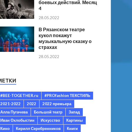
боевых действий. Месяц
4
28.05.2022
В Рязанском театре
кукол покажут
музыкальную сказку о
страхах
28.05.2022
МЕТКИ
#BEE-TOGETHER.ru
#PROfashion ТЕКСТИЛЬ
2021-2022
2022
2022 премьера
Алла Пугачева
Большой театр
Запад
Иван Охлобыстин
Искусство
Картины
Кино
Кирилл Серебренников
Книги