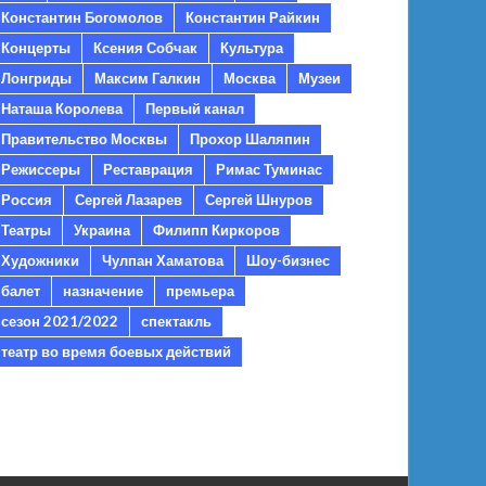
Константин Богомолов
Константин Райкин
Концерты
Ксения Собчак
Культура
Лонгриды
Максим Галкин
Москва
Музеи
Наташа Королева
Первый канал
Правительство Москвы
Прохор Шаляпин
Режиссеры
Реставрация
Римас Туминас
Россия
Сергей Лазарев
Сергей Шнуров
Театры
Украина
Филипп Киркоров
Художники
Чулпан Хаматова
Шоу-бизнес
балет
назначение
премьера
сезон 2021/2022
спектакль
театр во время боевых действий