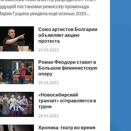
удущей постановки режиссёр променада
ария Гущина увидела ещё осенью 2020…
Союз артистов Болгарии
объявляет акцию
протеста
29.05.2022
Роман Феодори ставит в
Большом феминистскую
оперу
29.05.2022
«Новосибирский
транзит» отправляется в
турне
28.05.2022
Хроника: театр во время