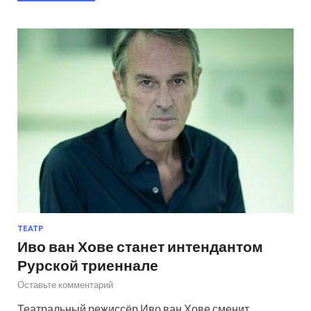
ТЕАТР
Иво ван Хове станет интендантом
Рурской триеннале
Оставьте комментарий
Театральный режиссёр Иво ван Хове сменит