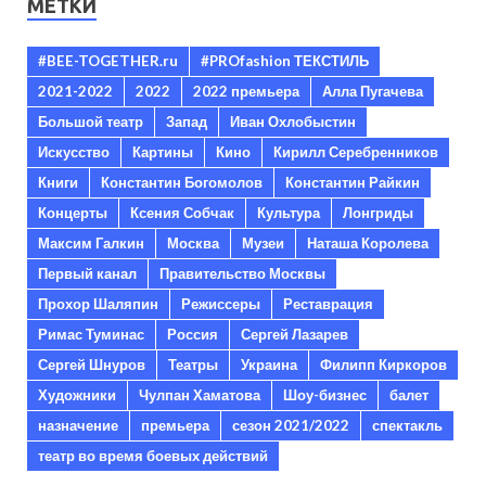
МЕТКИ
#BEE-TOGETHER.ru
#PROfashion ТЕКСТИЛЬ
2021-2022
2022
2022 премьера
Алла Пугачева
Большой театр
Запад
Иван Охлобыстин
Искусство
Картины
Кино
Кирилл Серебренников
Книги
Константин Богомолов
Константин Райкин
Концерты
Ксения Собчак
Культура
Лонгриды
Максим Галкин
Москва
Музеи
Наташа Королева
Первый канал
Правительство Москвы
Прохор Шаляпин
Режиссеры
Реставрация
Римас Туминас
Россия
Сергей Лазарев
Сергей Шнуров
Театры
Украина
Филипп Киркоров
Художники
Чулпан Хаматова
Шоу-бизнес
балет
назначение
премьера
сезон 2021/2022
спектакль
театр во время боевых действий