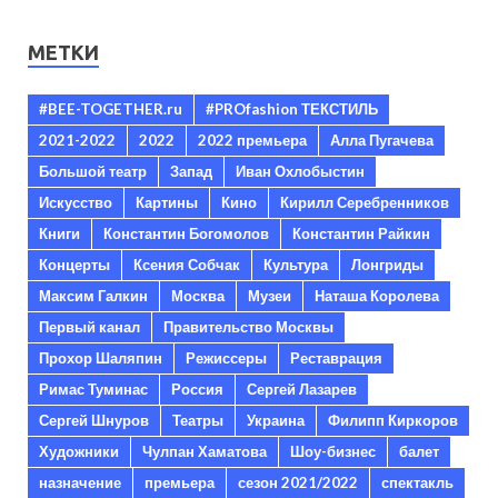
МЕТКИ
#BEE-TOGETHER.ru
#PROfashion ТЕКСТИЛЬ
2021-2022
2022
2022 премьера
Алла Пугачева
Большой театр
Запад
Иван Охлобыстин
Искусство
Картины
Кино
Кирилл Серебренников
Книги
Константин Богомолов
Константин Райкин
Концерты
Ксения Собчак
Культура
Лонгриды
Максим Галкин
Москва
Музеи
Наташа Королева
Первый канал
Правительство Москвы
Прохор Шаляпин
Режиссеры
Реставрация
Римас Туминас
Россия
Сергей Лазарев
Сергей Шнуров
Театры
Украина
Филипп Киркоров
Художники
Чулпан Хаматова
Шоу-бизнес
балет
назначение
премьера
сезон 2021/2022
спектакль