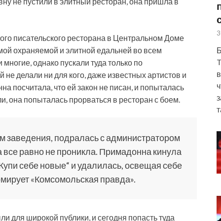
вну не пустили в элитный ресторан, она пришла в
3
ого писательского ресторана в Центральном Доме
Б
амой охраняемой и элитной едальней во всем
T
многие, однако пускали туда только по
в
не делали ни для кого, даже известных артистов и
ч
а посчитала, что ей закон не писан, и попыталась
з
ли, она попыталась прорваться в ресторан с боем.
т
м заведения, подралась с администратором
ца все равно не проникла. Примадонна кинула
„Купи себе новые“ и удалилась, освещая себе
мирует «Комсомольская правда».
ыли для широкой публики, и сегодня попасть туда