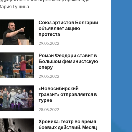
ария Гущина …
Союз артистов Болгарии
объявляет акцию
протеста
29.05.2022
Роман Феодори ставит в
Большом феминистскую
оперу
29.05.2022
«Новосибирский
транзит» отправляется в
турне
28.05.2022
Хроника: театр во время
боевых действий. Месяц