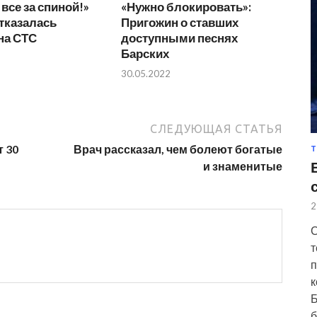
все за спиной!»
«Нужно блокировать»:
тказалась
Пригожин о ставших
на СТС
доступными песнях
Барских
30.05.2022
СЛЕДУЮЩАЯ СТАТЬЯ
 30
Врач рассказал, чем болеют богатые
Т
и знаменитые
2
С
т
п
к
Б
б