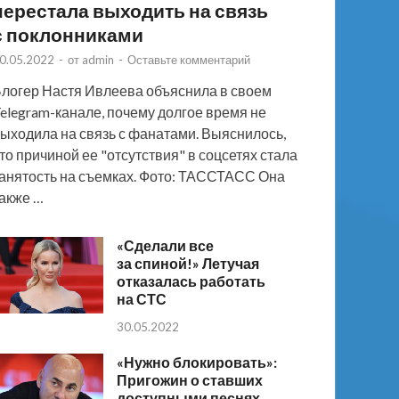
перестала выходить на связь
с поклонниками
0.05.2022
-
от
admin
-
Оставьте комментарий
логер Настя Ивлеева объяснила в своем
elegram-канале, почему долгое время не
ыходила на связь с фанатами. Выяснилось,
то причиной ее "отсутствия" в соцсетях стала
анятость на съемках. Фото: ТАССТАСС Она
акже …
«Сделали все
за спиной!» Летучая
отказалась работать
на СТС
30.05.2022
«Нужно блокировать»:
Пригожин о ставших
доступными песнях