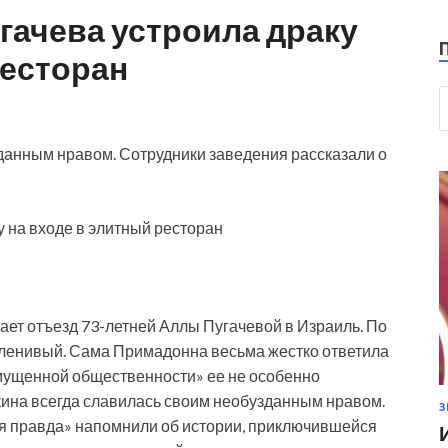
гачева устроила драку
ресторан
данным нравом. Сотрудники заведения рассказали о
ает отъезд 73-летней Аллы Пугачевой в Израиль. По
о ленивый. Сама Примадонна весьма жестко ответила
змущенной общественности» ее не особенно
лкина всегда славилась своим необузданным нравом.
З
я правда» напомнили об истории, приключившейся