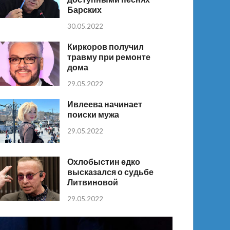
Барских
30.05.2022
Киркоров получил
травму при ремонте
дома
29.05.2022
Ивлеева начинает
поиски мужа
29.05.2022
Охлобыстин едко
высказался о судьбе
Литвиновой
29.05.2022