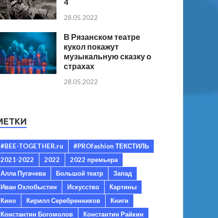
4
28.05.2022
В Рязанском театре
кукол покажут
музыкальную сказку о
страхах
28.05.2022
МЕТКИ
#BEE-TOGETHER.ru
#PROfashion ТЕКСТИЛЬ
2021-2022
2022
2022 премьера
Алла Пугачева
Большой театр
Запад
Иван Охлобыстин
Искусство
Картины
Кино
Кирилл Серебренников
Книги
Константин Богомолов
Константин Райкин