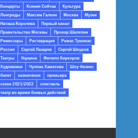
Концерты
Ксения Собчак
Культура
Лонгриды
Максим Галкин
Москва
Музеи
Наташа Королева
Первый канал
Правительство Москвы
Прохор Шаляпин
Режиссеры
Реставрация
Римас Туминас
Россия
Сергей Лазарев
Сергей Шнуров
Театры
Украина
Филипп Киркоров
Художники
Чулпан Хаматова
Шоу-бизнес
балет
назначение
премьера
сезон 2021/2022
спектакль
театр во время боевых действий