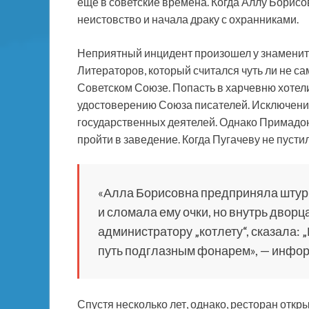
еще в советские времена. Когда Аллу Борисо
неистовство и начала драку с охранниками.
Неприятный инцидент произошел у знаменит
Литераторов, который считался чуть ли не с
Советском Союзе. Попасть в харчевню хотели 
удостоверению Союза писателей. Исключений 
государственных деятелей. Однако Примадонн
пройти в заведение. Когда Пугачеву не пусти
«Алла Борисовна предприняла штур
и сломала ему очки, но внутрь двор
администратору „котлету“, сказала: 
путь подглазным фонарем», — инфор
Спустя несколько лет, однако, ресторан откр