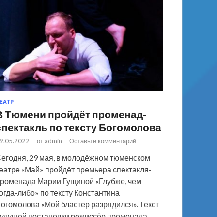
ЕАТР
В Тюмени пройдёт променад-
спектакль по тексту Богомолова
9.05.2022
-
от
admin
-
Оставьте комментарий
егодня, 29 мая, в молодёжном тюменском
еатре «Май» пройдёт премьера спектакля-
роменада Марии Гущиной «Глубже, чем
огда-либо» по тексту Константина
огомолова «Мой бластер разрядился». Текст
удущей постановки режиссёр променада