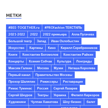
МЕТКИ
#BEE-TOGETHER.ru
#PROfashion ТЕКСТИЛЬ
2021-2022
2022
2022 премьера
Алла Пугачева
Большой театр
Запад
Иван Охлобыстин
Искусство
Картины
Кино
Кирилл Серебренников
Книги
Константин Богомолов
Константин Райкин
Концерты
Ксения Собчак
Культура
Лонгриды
Максим Галкин
Москва
Музеи
Наташа Королева
Первый канал
Правительство Москвы
Прохор Шаляпин
Режиссеры
Реставрация
Римас Туминас
Россия
Сергей Лазарев
Сергей Шнуров
Театры
Украина
Филипп Киркоров
Художники
Чулпан Хаматова
Шоу-бизнес
балет