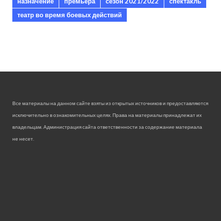
назначение
премьера
сезон 2021/2022
спектакль
театр во время боевых действий
Все материалы на данном сайте взяты из открытых источников и предоставляются
исключительно в ознакомительных целях. Права на материалы принадлежат их
владельцам. Администрация сайта ответственности за содержание материала
не несет.