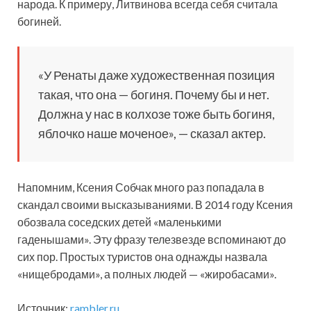
народа. К примеру, Литвинова всегда себя считала
богиней.
«У Ренаты даже художественная позиция
такая, что она — богиня. Почему бы и нет.
Должна у нас в колхозе тоже быть богиня,
яблочко наше моченое», — сказал актер.
Напомним, Ксения Собчак много раз попадала в
скандал своими высказываниями. В 2014 году Ксения
обозвала соседских детей «маленькими
гаденышами». Эту фразу телезвезде вспоминают до
сих пор. Простых туристов она однажды назвала
«нищебродами», а полных людей — «жиробасами».
Источник:
rambler.ru