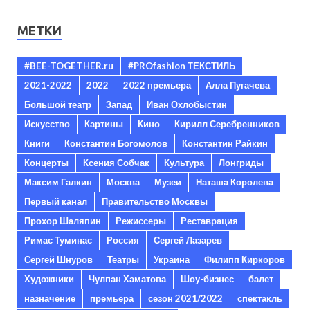
МЕТКИ
#BEE-TOGETHER.ru
#PROfashion ТЕКСТИЛЬ
2021-2022
2022
2022 премьера
Алла Пугачева
Большой театр
Запад
Иван Охлобыстин
Искусство
Картины
Кино
Кирилл Серебренников
Книги
Константин Богомолов
Константин Райкин
Концерты
Ксения Собчак
Культура
Лонгриды
Максим Галкин
Москва
Музеи
Наташа Королева
Первый канал
Правительство Москвы
Прохор Шаляпин
Режиссеры
Реставрация
Римас Туминас
Россия
Сергей Лазарев
Сергей Шнуров
Театры
Украина
Филипп Киркоров
Художники
Чулпан Хаматова
Шоу-бизнес
балет
назначение
премьера
сезон 2021/2022
спектакль