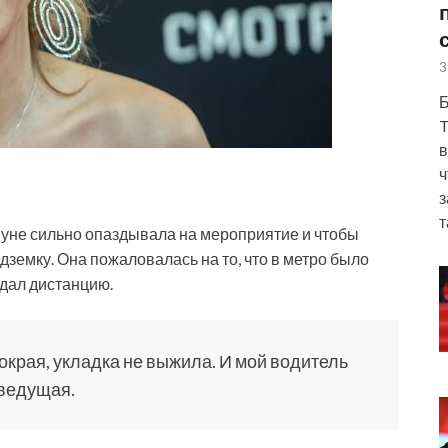
3
Б
T
в
ч
з
т
нуне сильно опаздывала на мероприятие и чтобы
дземку. Она пожаловалась на то, что в метро было
юдал дистанцию.
мокрая, укладка не выжила. И мой водитель
 ведущая.