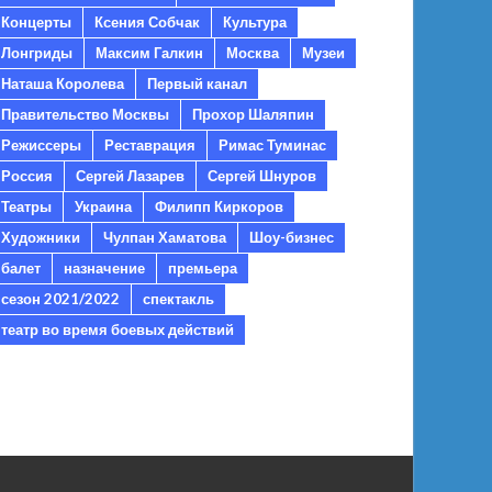
Концерты
Ксения Собчак
Культура
Лонгриды
Максим Галкин
Москва
Музеи
Наташа Королева
Первый канал
Правительство Москвы
Прохор Шаляпин
Режиссеры
Реставрация
Римас Туминас
Россия
Сергей Лазарев
Сергей Шнуров
Театры
Украина
Филипп Киркоров
Художники
Чулпан Хаматова
Шоу-бизнес
балет
назначение
премьера
сезон 2021/2022
спектакль
театр во время боевых действий