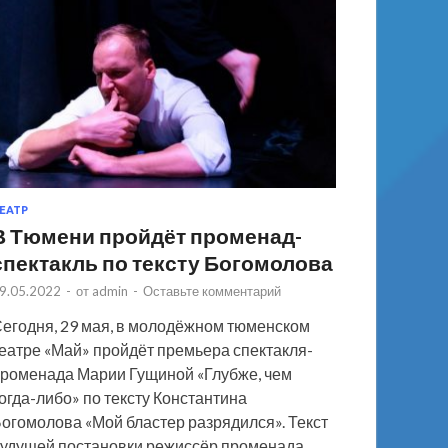
ЕАТР
В Тюмени пройдёт променад-
спектакль по тексту Богомолова
9.05.2022
-
от
admin
-
Оставьте комментарий
егодня, 29 мая, в молодёжном тюменском
еатре «Май» пройдёт премьера спектакля-
роменада Марии Гущиной «Глубже, чем
огда-либо» по тексту Константина
огомолова «Мой бластер разрядился». Текст
удущей постановки режиссёр променада