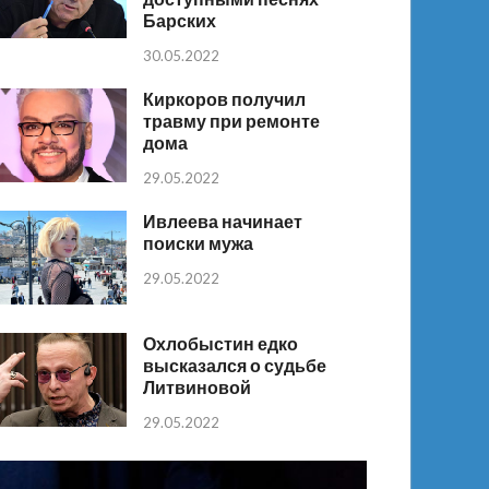
Барских
30.05.2022
Киркоров получил
травму при ремонте
дома
29.05.2022
Ивлеева начинает
поиски мужа
29.05.2022
Охлобыстин едко
высказался о судьбе
Литвиновой
29.05.2022