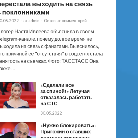
перестала выходить на связь
с поклонниками
0.05.2022
-
от
admin
-
Оставьте комментарий
логер Настя Ивлеева объяснила в своем
elegram-канале, почему долгое время не
ыходила на связь с фанатами. Выяснилось,
то причиной ее "отсутствия" в соцсетях стала
анятость на съемках. Фото: ТАССТАСС Она
акже …
«Сделали все
за спиной!» Летучая
отказалась работать
на СТС
30.05.2022
«Нужно блокировать»:
Пригожин о ставших
доступными песнях