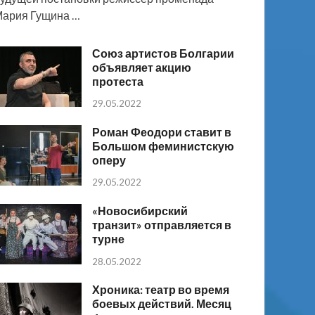
ария Гущина …
Союз артистов Болгарии
объявляет акцию
протеста
29.05.2022
Роман Феодори ставит в
Большом феминистскую
оперу
29.05.2022
«Новосибирский
транзит» отправляется в
турне
28.05.2022
Хроника: театр во время
боевых действий. Месяц