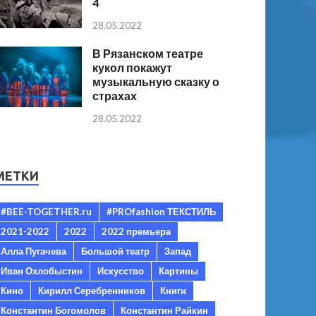
4
28.05.2022
В Рязанском театре
кукол покажут
музыкальную сказку о
страхах
28.05.2022
МЕТКИ
#BEE-TOGETHER.ru
#PROfashion ТЕКСТИЛЬ
2021-2022
2022
2022 премьера
Алла Пугачева
Большой театр
Запад
Иван Охлобыстин
Искусство
Картины
Кино
Кирилл Серебренников
Книги
Константин Богомолов
Константин Райкин