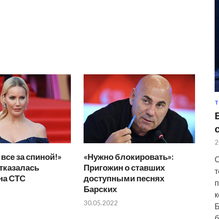
Т
2
все за спиной!»
«Нужно блокировать»:
С
тказалась
Пригожин о ставших
т
на СТС
доступными песнях
п
Барских
к
30.05.2022
Б
б