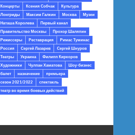
Концерты
Ксения Собчак
Культура
Лонгриды
Максим Галкин
Москва
Музеи
Наташа Королева
Первый канал
Правительство Москвы
Прохор Шаляпин
Режиссеры
Реставрация
Римас Туминас
Россия
Сергей Лазарев
Сергей Шнуров
Театры
Украина
Филипп Киркоров
Художники
Чулпан Хаматова
Шоу-бизнес
балет
назначение
премьера
сезон 2021/2022
спектакль
театр во время боевых действий