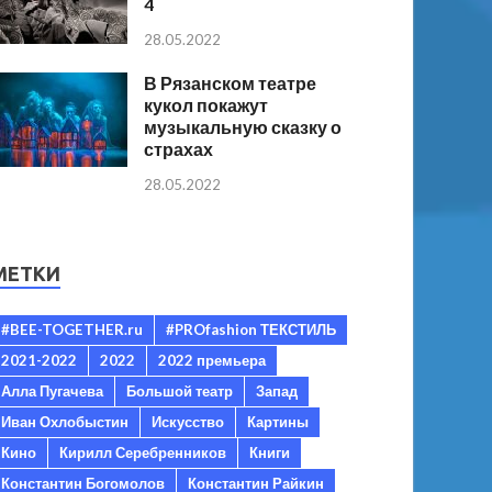
4
28.05.2022
В Рязанском театре
кукол покажут
музыкальную сказку о
страхах
28.05.2022
МЕТКИ
#BEE-TOGETHER.ru
#PROfashion ТЕКСТИЛЬ
2021-2022
2022
2022 премьера
Алла Пугачева
Большой театр
Запад
Иван Охлобыстин
Искусство
Картины
Кино
Кирилл Серебренников
Книги
Константин Богомолов
Константин Райкин