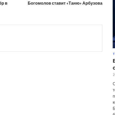
ёр в
Богомолов ставит «Таню» Арбузова
Т
2
С
т
п
к
Б
б