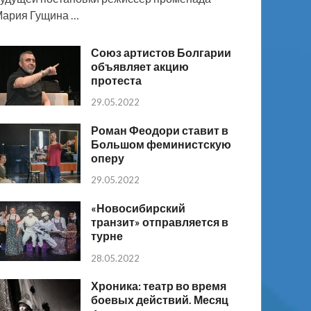
ария Гущина …
Союз артистов Болгарии
объявляет акцию
протеста
29.05.2022
Роман Феодори ставит в
Большом феминистскую
оперу
29.05.2022
«Новосибирский
транзит» отправляется в
турне
28.05.2022
Хроника: театр во время
боевых действий. Месяц