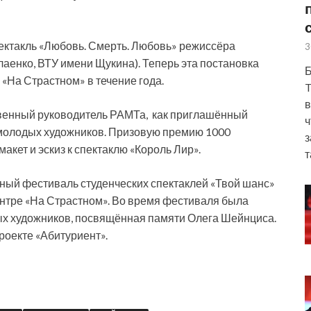
ектакль «Любовь. Смерть. Любовь» режиссёра
3
лаенко, ВТУ имени
Щукина). Теперь эта постановка
Б
 «На Страстном» в течение года.
T
в
твенный руководитель РАМТа, как приглашённый
ч
 молодых художников. Призовую премию 1000
з
кет и эскиз к спектаклю «Король Лир».
т
ный фестиваль студенческих спектаклей «Твой шанс»
ентре «На Страстном». Во время фестиваля была
ых художников, посвящённая памяти Олега Шейнциса.
роекте «Абитуриент».