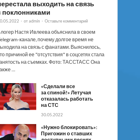
перестала выходить на связь
с поклонниками
0.05.2022
-
от
admin
-
Оставьте комментарий
логер Настя Ивлеева объяснила в своем
elegram-канале, почему долгое время не
ыходила на связь с фанатами. Выяснилось,
то причиной ее "отсутствия" в соцсетях стала
анятость на съемках. Фото: ТАССТАСС Она
акже …
«Сделали все
за спиной!» Летучая
отказалась работать
на СТС
30.05.2022
«Нужно блокировать»:
Пригожин о ставших
доступными песнях