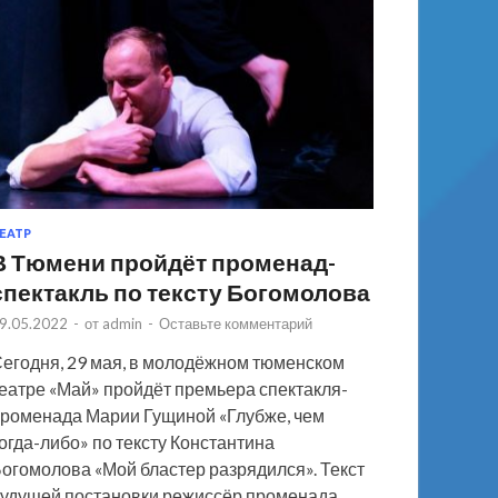
ЕАТР
В Тюмени пройдёт променад-
спектакль по тексту Богомолова
9.05.2022
-
от
admin
-
Оставьте комментарий
егодня, 29 мая, в молодёжном тюменском
еатре «Май» пройдёт премьера спектакля-
роменада Марии Гущиной «Глубже, чем
огда-либо» по тексту Константина
огомолова «Мой бластер разрядился». Текст
удущей постановки режиссёр променада