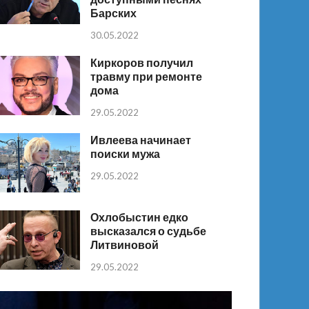
Барских
30.05.2022
Киркоров получил
травму при ремонте
дома
29.05.2022
Ивлеева начинает
поиски мужа
29.05.2022
Охлобыстин едко
высказался о судьбе
Литвиновой
29.05.2022