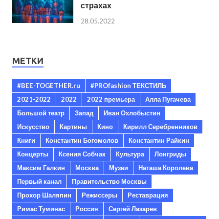
страхах
28.05.2022
МЕТКИ
#BEE-TOGETHER.ru
#PROfashion ТЕКСТИЛЬ
2021-2022
2022
2022 премьера
Алла Пугачева
Большой театр
Запад
Иван Охлобыстин
Искусство
Картины
Кино
Кирилл Серебренников
Книги
Константин Богомолов
Константин Райкин
Концерты
Ксения Собчак
Культура
Лонгриды
Максим Галкин
Москва
Музеи
Наташа Королева
Первый канал
Правительство Москвы
Прохор Шаляпин
Режиссеры
Реставрация
Римас Туминас
Россия
Сергей Лазарев