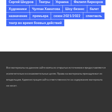
Сергей Шнуров
Театры
Украина
Филипп Киркоров
Художники
Чулпан Хаматова
Шоу-бизнес
балет
назначение
премьера
сезон 2021/2022
спектакль
театр во время боевых действий
Все материалы на данном сайте взяты из открытых источников и предоставляются
исключительно в ознакомительных целях. Права на материалы принадлежат их
владельцам. Администрация сайта ответственности за содержание материала
не несет.