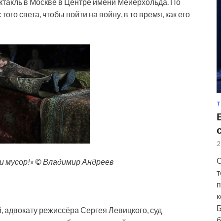
ктакль в Москве в Центре имени Мейерхольда. По
ого света, чтобы пойти на войну, в то время, как его
Т
2
С
си мусор!» © Владимир Андреев
т
п
к
Б
адвокату режиссёра Сергея Левицкого, суд
б