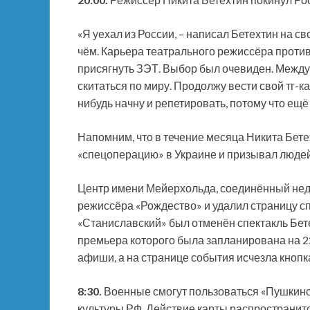
«Я уехал из России, – написал Бетехтин на св
чём. Карьера театрального режиссёра проти
присягнуть ЗЭТ. Выбор был очевиден. Межд
скитаться по миру. Продолжу вести свой тг-к
нибудь начну и репетировать, потому что ещё 
Напомним, что в течение месяца Никита Бет
«спецоперацию» в Украине и призывал людей 
Центр имени Мейерхольда, соединённый неда
режиссёра «Рождество» и удалил страницу сп
«Станиславский» был отменён спектакль Бете
премьера которого была запланирована на 22
афиши, а на странице события исчезла кнопка
8:30.
Военные смогут пользоваться «Пушкинс
культуры РФ. Действие карты распространит