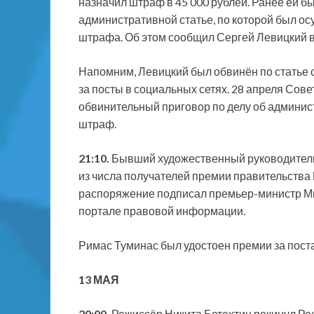
назначил штраф в 45 000 рублей. Ранее ей б
административной статье, по которой был ос
штрафа. Об этом сообщил Сергей Левицкий в
Напомним, Левицкий был обвинён по статье о
за посты в социальных сетях. 28 апреля Сов
обвинительный приговор по делу об админи
штраф.
21:10.
Бывший художественный руководитель 
из числа получателей премии правительства 
распоряжение подписал премьер-министр М
портале правовой информации.
Римас Туминас был удостоен премии за поста
13 МАЯ
20:00.
Режиссёр Никита Бетехтин покинул Ро