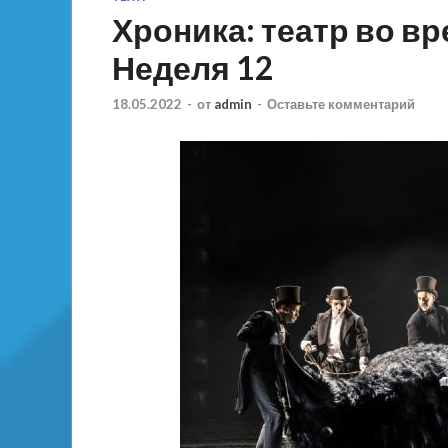
Хроника: театр во в
Неделя 12
18.05.2022
-
от
admin
-
Оставьте комментарий