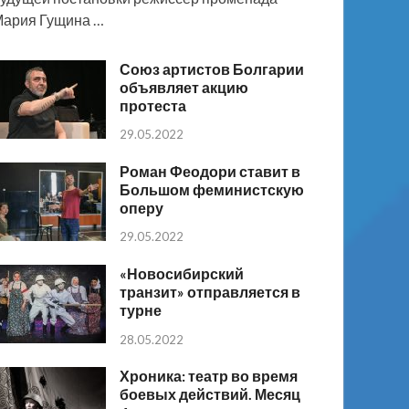
ария Гущина …
Союз артистов Болгарии
объявляет акцию
протеста
29.05.2022
Роман Феодори ставит в
Большом феминистскую
оперу
29.05.2022
«Новосибирский
транзит» отправляется в
турне
28.05.2022
Хроника: театр во время
боевых действий. Месяц