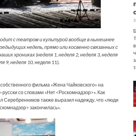
3
Б
T
ходит с театром и культурой вообще в нынешнее
в
едыдущих недель, прямо или косвенно связанных с
ч
ших хрониках (неделя 1, неделя 2, неделя 3, неделя
з
ля 9, неделя 10,
неделя 11).
т
 собственного фильма «Жена Чайковского» на
-русски со словами «Нет <Роскомнадзор>». Как
л Серебренников также выразил надежду, что «люди
скомнадзор> закончилась».