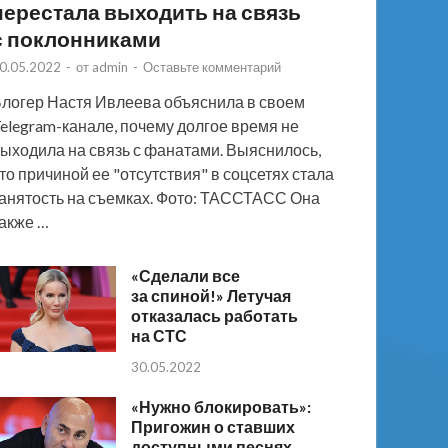
перестала выходить на связь
с поклонниками
0.05.2022
-
от
admin
-
Оставьте комментарий
логер Настя Ивлеева объяснила в своем
elegram-канале, почему долгое время не
ыходила на связь с фанатами. Выяснилось,
то причиной ее "отсутствия" в соцсетях стала
анятость на съемках. Фото: ТАССТАСС Она
акже …
«Сделали все
за спиной!» Летучая
отказалась работать
на СТС
30.05.2022
«Нужно блокировать»:
Пригожин о ставших
доступными песнях