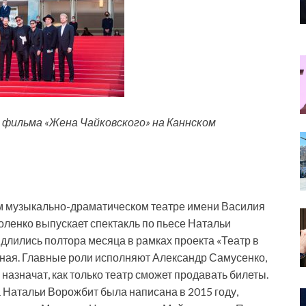
 фильма «Жена Чайковского» на Каннском
м музыкально-драматическом театре имени Василия
оленко выпускает спектакль по пьесе Натальи
длились полтора месяца в рамках проекта «Театр в
чная. Главные роли исполняют Александр Самусенко,
назначат, как только театр сможет продавать билеты.
 Натальи Ворожбит была написана в 2015 году,