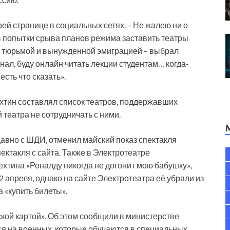
оей странице в социальных сетях. – Не жалею ни о
в попытки срыва планов режима заставить театры
у тюрьмой и вынужденной эмиграцией – выбрал
анал, буду онлайн читать лекции студентам… когда-
есть что сказать».
ехтин составлял список театров, поддержавших
театра не сотрудничать с ними.
вно с ШДИ, отменил майский показ спектакля
ектакля с сайта. Также в Электротеатре
хтина «Роналду никогда не догонит мою бабушку»,
 апреля, однако на сайте Электротеатра её убрали из
 «купить билеты».
кой картой». Об этом сообщили в министерстве
ся на военных, которые обучаются в специальных