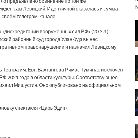
ыло предъявлено обвинение по той же
М
уждён сам Левицкий. Идентичной оказалась и сумма
 своём телеграм-канале.
 «дискредитации вооружённых сил РФ» (20.3.3.)
етский районный суд города Улан-Удэ вынес
стративном правонарушении и назначил Левицкому
Театра им. Евг. Вахтангова Римас Туминас исключён
РФ 2021 года в области культуры. Соответствующее
ихаил Мишустин. Оно опубликовано на официальном
новку спектакля «Царь Эдип».
ссию.