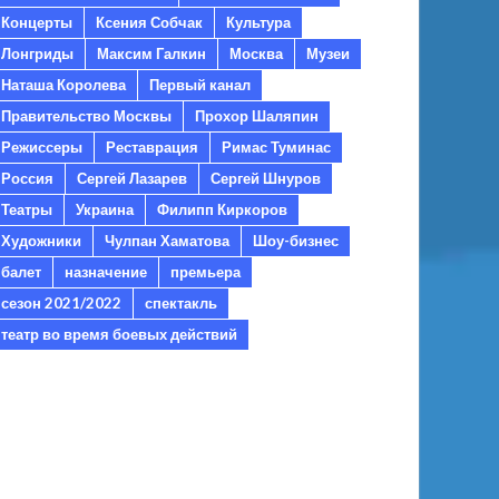
Концерты
Ксения Собчак
Культура
Лонгриды
Максим Галкин
Москва
Музеи
Наташа Королева
Первый канал
Правительство Москвы
Прохор Шаляпин
Режиссеры
Реставрация
Римас Туминас
Россия
Сергей Лазарев
Сергей Шнуров
Театры
Украина
Филипп Киркоров
Художники
Чулпан Хаматова
Шоу-бизнес
балет
назначение
премьера
сезон 2021/2022
спектакль
театр во время боевых действий