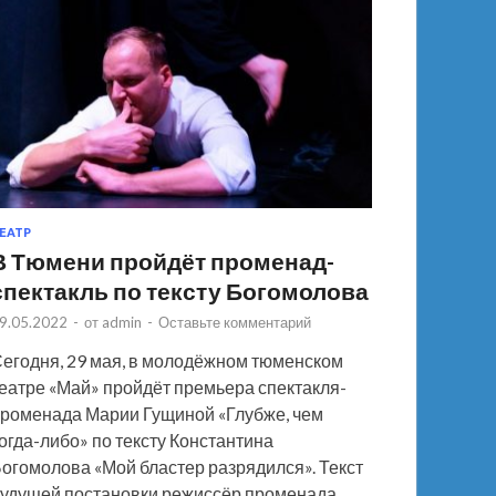
ЕАТР
В Тюмени пройдёт променад-
спектакль по тексту Богомолова
9.05.2022
-
от
admin
-
Оставьте комментарий
егодня, 29 мая, в молодёжном тюменском
еатре «Май» пройдёт премьера спектакля-
роменада Марии Гущиной «Глубже, чем
огда-либо» по тексту Константина
огомолова «Мой бластер разрядился». Текст
удущей постановки режиссёр променада