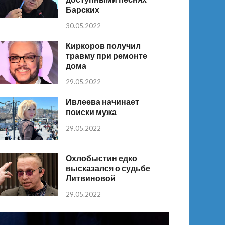
Барских
30.05.2022
Киркоров получил
травму при ремонте
дома
29.05.2022
Ивлеева начинает
поиски мужа
29.05.2022
Охлобыстин едко
высказался о судьбе
Литвиновой
29.05.2022