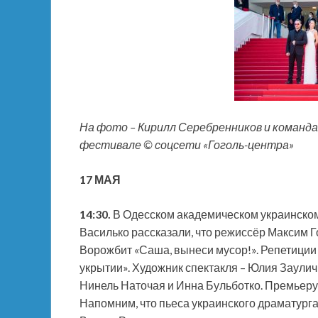
На фото – Кирилл Серебренников и команда
фестивале © соцсети «Гоголь-центра»
17 МАЯ
14:30.
В Одесском академическом украинско
Василько рассказали, что режиссёр Максим Г
Ворожбит «Саша, вынеси мусор!». Репетиции 
укрытии». Художник спектакля – Юлия Заули
Нинель Наточая и Инна Бульботко. Премьеру 
Напомним, что пьеса украинского драматурга