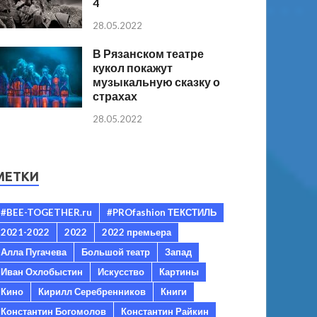
4
28.05.2022
В Рязанском театре
кукол покажут
музыкальную сказку о
страхах
28.05.2022
МЕТКИ
#BEE-TOGETHER.ru
#PROfashion ТЕКСТИЛЬ
2021-2022
2022
2022 премьера
Алла Пугачева
Большой театр
Запад
Иван Охлобыстин
Искусство
Картины
Кино
Кирилл Серебренников
Книги
Константин Богомолов
Константин Райкин