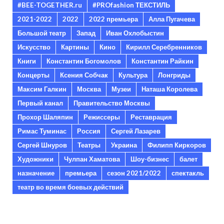
#BEE-TOGETHER.ru
#PROfashion ТЕКСТИЛЬ
2021-2022
2022
2022 премьера
Алла Пугачева
Большой театр
Запад
Иван Охлобыстин
Искусство
Картины
Кино
Кирилл Серебренников
Книги
Константин Богомолов
Константин Райкин
Концерты
Ксения Собчак
Культура
Лонгриды
Максим Галкин
Москва
Музеи
Наташа Королева
Первый канал
Правительство Москвы
Прохор Шаляпин
Режиссеры
Реставрация
Римас Туминас
Россия
Сергей Лазарев
Сергей Шнуров
Театры
Украина
Филипп Киркоров
Художники
Чулпан Хаматова
Шоу-бизнес
балет
назначение
премьера
сезон 2021/2022
спектакль
театр во время боевых действий