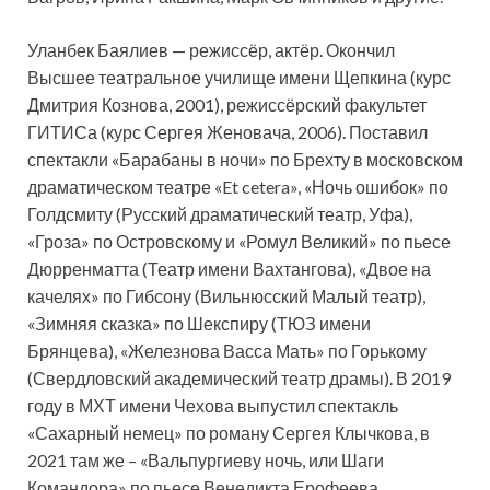
Уланбек Баялиев — режиссёр, актёр. Окончил
Высшее театральное училище имени Щепкина (курс
Дмитрия Кознова, 2001), режиссёрский факультет
ГИТИСа (курс Сергея Женовача, 2006). Поставил
спектакли «Барабаны в ночи» по Брехту в московском
драматическом театре «Et cetera», «Ночь ошибок» по
Голдсмиту (Русский драматический театр, Уфа),
«Гроза» по Островскому и «Ромул Великий» по пьесе
Дюрренматта (Театр имени Вахтангова), «Двое на
качелях» по Гибсону (Вильнюсский Малый театр),
«Зимняя сказка» по Шекспиру (ТЮЗ имени
Брянцева), «Железнова Васса Мать» по Горькому
(Свердловский академический театр драмы). В 2019
году в МХТ имени Чехова выпустил спектакль
«Сахарный немец» по роману Сергея Клычкова, в
2021 там же – «Вальпургиеву ночь, или Шаги
Командора» по пьесе Венедикта Ерофеева.