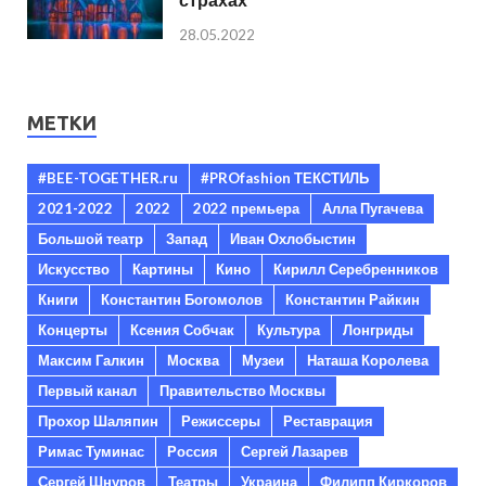
28.05.2022
МЕТКИ
#BEE-TOGETHER.ru
#PROfashion ТЕКСТИЛЬ
2021-2022
2022
2022 премьера
Алла Пугачева
Большой театр
Запад
Иван Охлобыстин
Искусство
Картины
Кино
Кирилл Серебренников
Книги
Константин Богомолов
Константин Райкин
Концерты
Ксения Собчак
Культура
Лонгриды
Максим Галкин
Москва
Музеи
Наташа Королева
Первый канал
Правительство Москвы
Прохор Шаляпин
Режиссеры
Реставрация
Римас Туминас
Россия
Сергей Лазарев
Сергей Шнуров
Театры
Украина
Филипп Киркоров