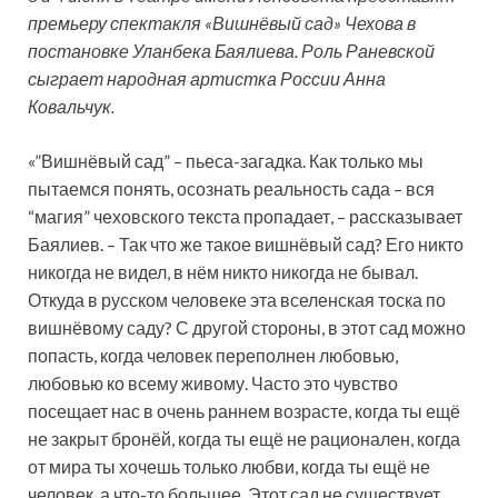
премьеру спектакля «Вишнёвый сад» Чехова в
постановке Уланбека Баялиева. Роль Раневской
сыграет народная артистка России Анна
Ковальчук.
«”Вишнёвый сад” – пьеса-загадка. Как только мы
пытаемся понять, осознать
реальность сада – вся
“магия” чеховского текста пропадает, – рассказывает
Баялиев. – Так что же такое вишнёвый сад? Его никто
никогда не видел, в нём никто никогда не бывал.
Откуда в русском человеке эта вселенская тоска по
вишнёвому саду? С другой стороны, в этот сад можно
попасть, когда человек переполнен любовью,
любовью ко всему живому. Часто это чувство
посещает нас в очень раннем возрасте, когда ты ещё
не закрыт бронёй, когда ты ещё не рационален, когда
от мира ты хочешь только любви, когда ты ещё не
человек, а что-то большее. Этот сад не существует