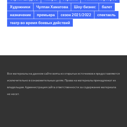
Художники
Чулпан Хаматова
Шоу-бизнес
балет
назначение
премьера
сезон 2021/2022
спектакль
театр во время боевых действий
Все материалы на данном сайте взяты из открытых источников и предоставляются
исключительно в ознакомительных целях. Права на материалы принадлежат их
владельцам. Администрация сайта ответственности за содержание материала
не несет.