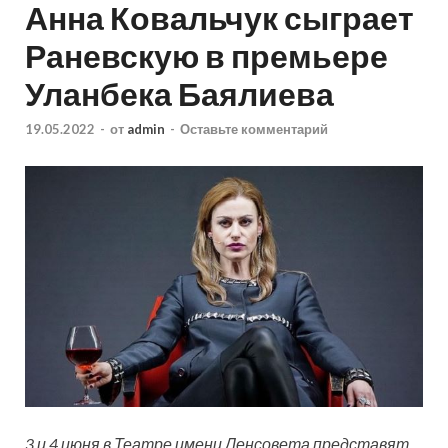
Анна Ковальчук сыграет
Раневскую в премьере
Уланбека Баялиева
19.05.2022
-
от
admin
-
Оставьте комментарий
3 и 4 июня в Театре имени Ленсовета представят