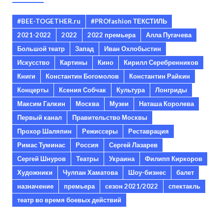
#BEE-TOGETHER.ru
#PROfashion ТЕКСТИЛЬ
2021-2022
2022
2022 премьера
Алла Пугачева
Большой театр
Запад
Иван Охлобыстин
Искусство
Картины
Кино
Кирилл Серебренников
Книги
Константин Богомолов
Константин Райкин
Концерты
Ксения Собчак
Культура
Лонгриды
Максим Галкин
Москва
Музеи
Наташа Королева
Первый канал
Правительство Москвы
Прохор Шаляпин
Режиссеры
Реставрация
Римас Туминас
Россия
Сергей Лазарев
Сергей Шнуров
Театры
Украина
Филипп Киркоров
Художники
Чулпан Хаматова
Шоу-бизнес
балет
назначение
премьера
сезон 2021/2022
спектакль
театр во время боевых действий