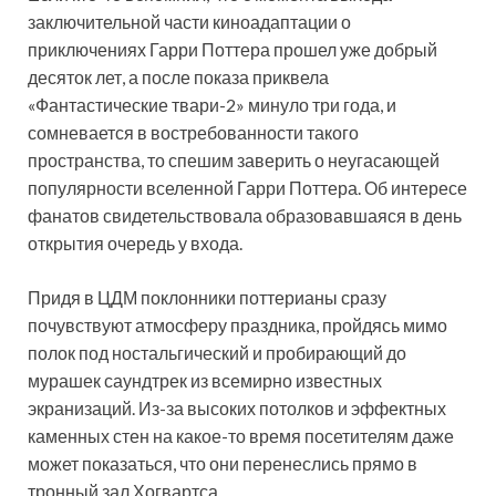
заключительной части киноадаптации о
приключениях Гарри Поттера прошел уже добрый
десяток лет, а после показа приквела
«Фантастические твари-2» минуло три года, и
сомневается в востребованности такого
пространства, то спешим заверить о неугасающей
популярности вселенной Гарри Поттера. Об интересе
фанатов свидетельствовала образовавшаяся в день
открытия очередь у входа.
Придя в ЦДМ поклонники поттерианы сразу
почувствуют атмосферу праздника, пройдясь мимо
полок под ностальгический и пробирающий до
мурашек саундтрек из всемирно известных
экранизаций. Из-за высоких потолков и эффектных
каменных стен на какое-то время посетителям даже
может показаться, что они перенеслись прямо в
тронный зал Хогвартса.