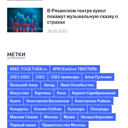
В Рязанском театре кукол
покажут музыкальную сказку о
страхах
28.05.2022
МЕТКИ
#BEE-TOGETHER.ru
#PROfashion ТЕКСТИЛЬ
2021-2022
2022
2022 премьера
Алла Пугачева
Большой театр
Запад
Иван Охлобыстин
Искусство
Картины
Кино
Кирилл Серебренников
Книги
Константин Богомолов
Константин Райкин
Концерты
Ксения Собчак
Культура
Лонгриды
Максим Галкин
Москва
Музеи
Наташа Королева
Первый канал
Правительство Москвы