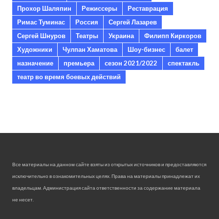
Прохор Шаляпин
Режиссеры
Реставрация
Римас Туминас
Россия
Сергей Лазарев
Сергей Шнуров
Театры
Украина
Филипп Киркоров
Художники
Чулпан Хаматова
Шоу-бизнес
балет
назначение
премьера
сезон 2021/2022
спектакль
театр во время боевых действий
Все материалы на данном сайте взяты из открытых источников и предоставляются
исключительно в ознакомительных целях. Права на материалы принадлежат их
владельцам. Администрация сайта ответственности за содержание материала
не несет.