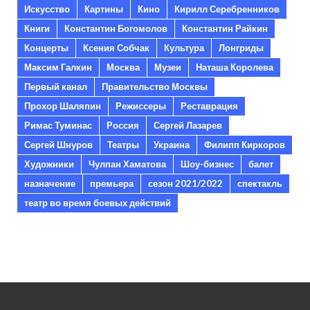
Искусство
Картины
Кино
Кирилл Серебренников
Книги
Константин Богомолов
Константин Райкин
Концерты
Ксения Собчак
Культура
Лонгриды
Максим Галкин
Москва
Музеи
Наташа Королева
Первый канал
Правительство Москвы
Прохор Шаляпин
Режиссеры
Реставрация
Римас Туминас
Россия
Сергей Лазарев
Сергей Шнуров
Театры
Украина
Филипп Киркоров
Художники
Чулпан Хаматова
Шоу-бизнес
балет
назначение
премьера
сезон 2021/2022
спектакль
театр во время боевых действий