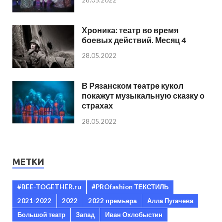
28.05.2022
Хроника: театр во время
боевых действий. Месяц 4
28.05.2022
В Рязанском театре кукол
покажут музыкальную сказку о
страхах
28.05.2022
МЕТКИ
#BEE-TOGETHER.ru
#PROfashion ТЕКСТИЛЬ
2021-2022
2022
2022 премьера
Алла Пугачева
Большой театр
Запад
Иван Охлобыстин