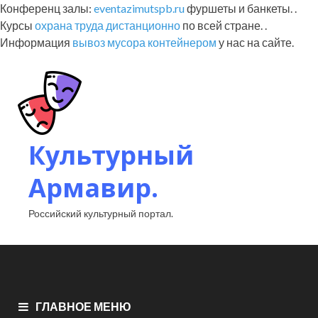
Конференц залы:
eventazimutspb.ru
фуршеты и банкеты. .
Курсы
охрана труда дистанционно
по всей стране. .
Информация
вывоз мусора контейнером
у нас на сайте.
Культурный
Армавир.
Российский культурный портал.
ГЛАВНОЕ МЕНЮ