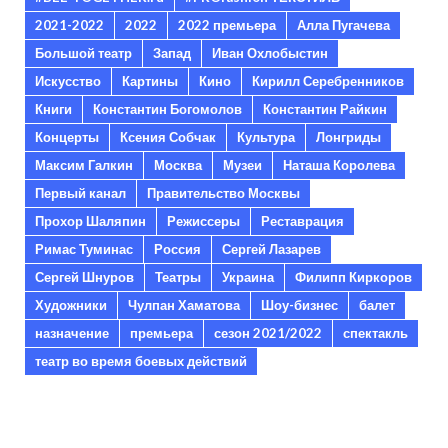
2021-2022
2022
2022 премьера
Алла Пугачева
Большой театр
Запад
Иван Охлобыстин
Искусство
Картины
Кино
Кирилл Серебренников
Книги
Константин Богомолов
Константин Райкин
Концерты
Ксения Собчак
Культура
Лонгриды
Максим Галкин
Москва
Музеи
Наташа Королева
Первый канал
Правительство Москвы
Прохор Шаляпин
Режиссеры
Реставрация
Римас Туминас
Россия
Сергей Лазарев
Сергей Шнуров
Театры
Украина
Филипп Киркоров
Художники
Чулпан Хаматова
Шоу-бизнес
балет
назначение
премьера
сезон 2021/2022
спектакль
театр во время боевых действий