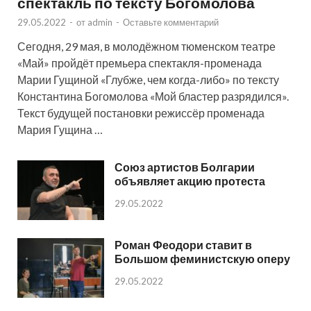
спектакль по тексту Богомолова
29.05.2022
-
от
admin
-
Оставьте комментарий
Сегодня, 29 мая, в молодёжном тюменском театре
«Май» пройдёт премьера спектакля-променада
Марии Гущиной «Глубже, чем когда-либо» по тексту
Константина Богомолова «Мой бластер разрядился».
Текст будущей постановки режиссёр променада
Мария Гущина …
Союз артистов Болгарии
объявляет акцию протеста
29.05.2022
Роман Феодори ставит в
Большом феминистскую оперу
29.05.2022