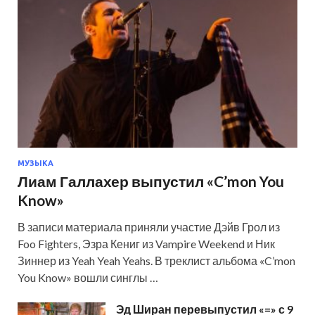
МУЗЫКА
Лиам Галлахер выпустил «C’mon You
Know»
В записи материала приняли участие Дэйв Грол из
Foo Fighters, Эзра Кениг из Vampire Weekend и Ник
Зиннер из Yeah Yeah Yeahs. В треклист альбома «C’mon
You Know» вошли синглы …
Эд Ширан перевыпустил «=» с 9