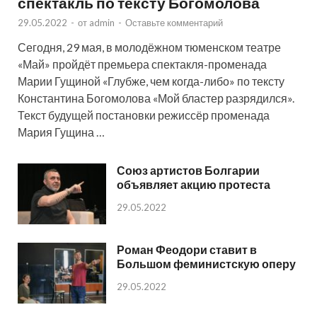
спектакль по тексту Богомолова
29.05.2022
-
от
admin
-
Оставьте комментарий
Сегодня, 29 мая, в молодёжном тюменском театре
«Май» пройдёт премьера спектакля-променада
Марии Гущиной «Глубже, чем когда-либо» по тексту
Константина Богомолова «Мой бластер разрядился».
Текст будущей постановки режиссёр променада
Мария Гущина …
Союз артистов Болгарии
объявляет акцию протеста
29.05.2022
Роман Феодори ставит в
Большом феминистскую оперу
29.05.2022