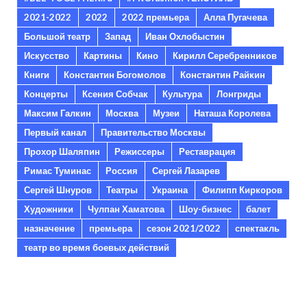
2021-2022
2022
2022 премьера
Алла Пугачева
Большой театр
Запад
Иван Охлобыстин
Искусство
Картины
Кино
Кирилл Серебренников
Книги
Константин Богомолов
Константин Райкин
Концерты
Ксения Собчак
Культура
Лонгриды
Максим Галкин
Москва
Музеи
Наташа Королева
Первый канал
Правительство Москвы
Прохор Шаляпин
Режиссеры
Реставрация
Римас Туминас
Россия
Сергей Лазарев
Сергей Шнуров
Театры
Украина
Филипп Киркоров
Художники
Чулпан Хаматова
Шоу-бизнес
балет
назначение
премьера
сезон 2021/2022
спектакль
театр во время боевых действий