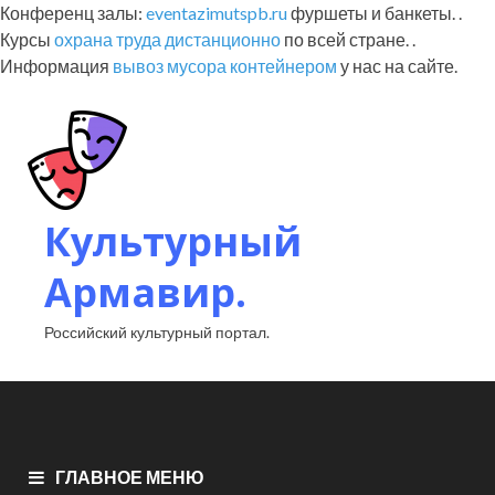
Конференц залы:
eventazimutspb.ru
фуршеты и банкеты. .
Курсы
охрана труда дистанционно
по всей стране. .
Информация
вывоз мусора контейнером
у нас на сайте.
Культурный
Армавир.
Российский культурный портал.
ГЛАВНОЕ МЕНЮ