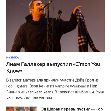
МУЗЫКА
Лиам Галлахер выпустил «C’mon You
Know»
В записи материала приняли участие Дэйв Грол из
Foo Fighters, Эзра Кениг из Vampire Weekend и Ник
Зиннер из Yeah Yeah Yeahs. В треклист альбома «C’mon
You Know» вошли синглы …
Эд Ширан перевыпустил «=» с 9